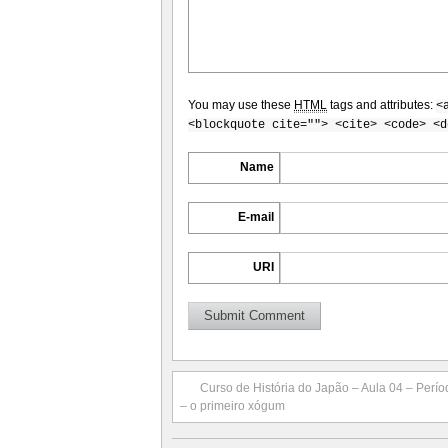
You may use these
HTML
tags and attributes:
<
<blockquote cite=""> <cite> <code> <d
Name
E-mail
URI
Curso de História do Japão – Aula 04 – Per
– o primeiro xógum