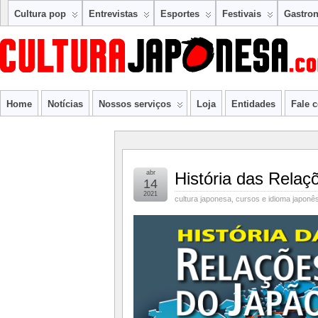
Cultura pop
Entrevistas
Esportes
Festivais
Gastro
Home
Notícias
Nossos serviços
Loja
Entidades
Fale 
abr
História das Relaç
14
2021
cultura japonesa
,
cursos e idioma japonê