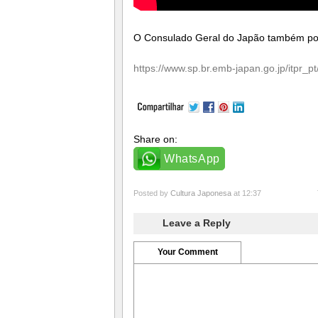
O Consulado Geral do Japão também pos
https://www.sp.br.emb-japan.go.jp/itpr_
Share on:
WhatsApp
Posted by
Cultura Japonesa
at 12:37
Leave a Reply
Your Comment