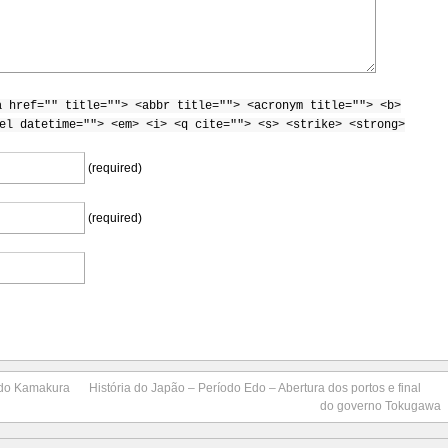
a href="" title=""> <abbr title=""> <acronym title=""> <b>
el datetime=""> <em> <i> <q cite=""> <s> <strike> <strong>
(required)
(required)
íodo Kamakura
História do Japão – Período Edo – Abertura dos portos e final
do governo Tokugawa