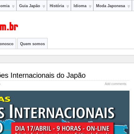
nomia
Guia Japão
História
Idioma
Moda Japonesa
conosco
Quem somos
ões Internacionais do Japão
s
Add comments