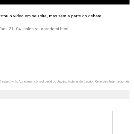
tou o vídeo em seu site, mas sem a parte do debate:
pt/not_21_04_palestra_abrademi.html
Tagged with:
Abrademi
,
cônsul geral do Japão
,
historia do Japão
,
Relações Internacionais