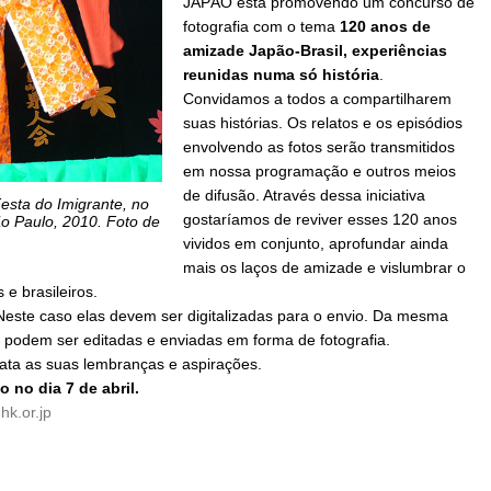
JAPÃO está promovendo um concurso de
fotografia com o tema
120 anos de
amizade Japão-Brasil, experiências
reunidas numa só história
.
Convidamos a todos a compartilharem
suas histórias. Os relatos e os episódios
envolvendo as fotos serão transmitidos
em nossa programação e outros meios
de difusão. Através dessa iniciativa
esta do Imigrante, no
gostaríamos de reviver esses 120 anos
o Paulo, 2010. Foto de
vividos em conjunto, aprofundar ainda
mais os laços de amizade e vislumbrar o
 e brasileiros.
este caso elas devem ser digitalizadas para o envio. Da mesma
podem ser editadas e enviadas em forma de fotografia.
rata as suas lembranças e aspirações.
 no dia 7 de abril.
k.or.jp