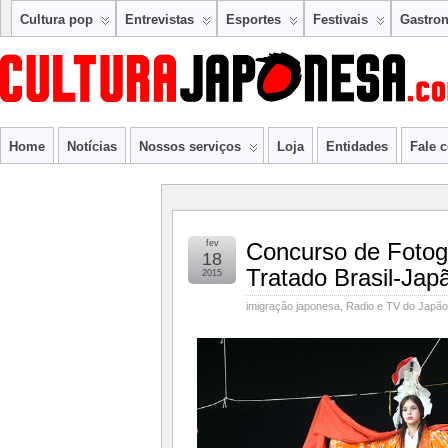
Cultura pop
Entrevistas
Esportes
Festivais
Gastro
Home
Notícias
Nossos serviços
Loja
Entidades
Fale 
fev
Concurso de Fotog
18
Tratado Brasil-Jap
2015
imigração japonesa
,
Radio e TV do Japão