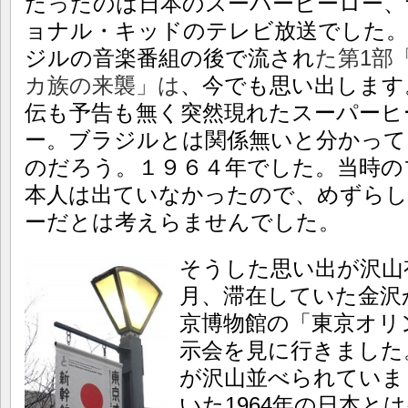
だったのは日本のスーパーヒーロー、
ョナル・キッドのテレビ放送でした
ジルの音楽番組の後で流され
た
第1部
カ族の来襲」は
、今でも思い出します
伝も予告も無く突然現れたスーパーヒ
ー。ブラジルとは関係無いと分かって
のだろう。１９６４年でした。当時の
本人は出ていなかったので、めずらし
ーだとは考えらませんでした。
そうした思い出が沢山
月、滞在していた金沢
京博物館の「東京オリ
示会を見に行きました
が沢山並べられていま
いた1964年の日本と