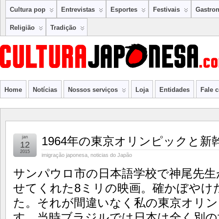
Cultura pop
Entrevistas
Esportes
Festivais
Gastro
Religião
Tradição
Home
Notícias
Nossos serviços
Loja
Entidades
Fale 
jan
1964年の東京オリンピックと新
12
2015
imigração japonesa
,
noticias do Japão
サンパウロ市の日本語学校で神尾先生
せてくれた8ミリの映画。確かぼやけ
た。それが間違いなく私の東京オリン
す。当時ブラジルでは日本は全く別の