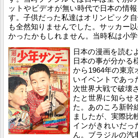
ットやビデオが無い時代で日本の情報
す。子供だった私達はオリンピック自
も全然知りませんでした。サッカー以
かったかもしれません。当時私は小学
日本の漫画を読む
日本の事が分かる
から1964年の東
いイベントであっ
次世界大戦で破壊
たと世界に知らせ
た。あのころ新幹
ましたが、実際比
インがきれいだっ
ん。ブラジルの汽車