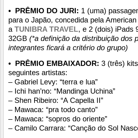
• PRÊMIO DO JURI:
1 (uma) passagem
para o Japão, concedida pela American 
a
TUNIBRA TRAVEL
, e 2 (dois) iPads
32GB
(*a definição da distribuição dos 
integrantes ficará a critério do grupo)
• PRÊMIO EMBAIXADOR:
3 (três) ki
seguintes artistas:
– Gabriel Levy: “terra e lua”
– Ichi han’no: “Mandinga Uchina”
– Shen Ribeiro: “A Capella II”
– Mawaca: “pra todo canto”
– Mawaca: “sopros do oriente”
– Camilo Carrara: “Canção do Sol Nasc