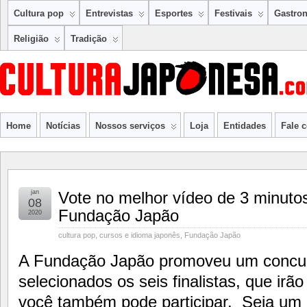
Cultura pop
Entrevistas
Esportes
Festivais
Gastro
Religião
Tradição
Home
Notícias
Nossos serviços
Loja
Entidades
Fale 
jan
Vote no melhor vídeo de 3 minuto
08
Fundação Japão
2020
cultura pop
,
cursos e idioma japonês
,
Fundação Japão
A Fundação Japão promoveu um concur
selecionados os seis finalistas, que irã
você também pode participar. Seja um 