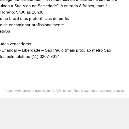
ruindo a Sua Vida na Sociedade”. A entrada é franca, mas é
 Horário: 9h30 às 16h30.
 no brasil e as preferências de perfis
mo se encaminhar profissionalmente
etivos
tudes vencedoras
 1º andar – Liberdade – São Paulo (mais próx. ao metrô São
ões pelo telefone (11) 3207-9014.
Tagged with:
apoio ao trabalhador
,
CIATE
,
decasségui
,
dekassegui
,
palestras gratuitas