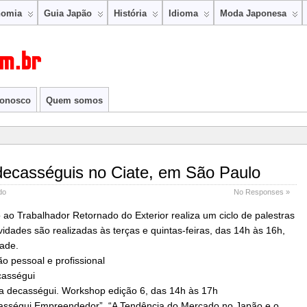
nomia
Guia Japão
História
Idioma
Moda Japonesa
conosco
Quem somos
decasséguis no Ciate, em São Paulo
do
No Responses »
ao Trabalhador Retornado do Exterior realiza um ciclo de palestras
vidades são realizadas às terças e quintas-feiras, das 14h às 16h,
dade.
o pessoal e profissional
casségui
ra decasségui. Workshop edição 6, das 14h às 17h
ecasségui Empreendedor”, “A Tendência do Mercado no Japão e o