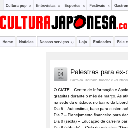
Cultura pop
Entrevistas
Esportes
Festivais
Gastro
Home
Notícias
Nossos serviços
Loja
Entidades
Fale 
mar
Palestras para ex-
04
2013
Bairro da Liberdade
,
trabalho e voluntaria
O CIATE – Centro de Informação e Apoio 
gratuitas durante o mês de março. As ati
na sede da entidade, no bairro da Liber
Dia 5 – Autoestima, base para sustentaçã
Dia 7 – Planejamento financeiro para de
Dia 8 (sexta) – Educação de carreira pa
Dia 9 (sábado) – Ciclo de palestras “D