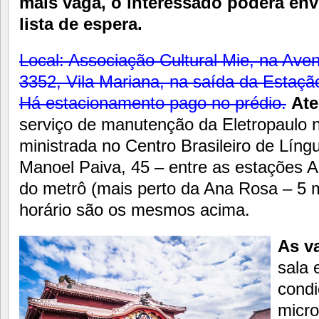
mais vaga, o interessado poderá envi
lista de espera.
Local: Associação Cultural Mie, na Ave
3352, Vila Mariana, na saída da Estaçã
Há estacionamento pago no prédio.
Ate
serviço de manutenção da Eletropaulo n
ministrada no Centro Brasileiro de Lín
Manoel Paiva, 45 – entre as estações 
do metrô (mais perto da Ana Rosa – 5 m
horário são os mesmos acima.
As v
sala 
condi
micro