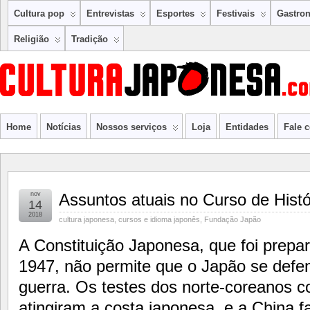
Cultura pop
Entrevistas
Esportes
Festivais
Gastro
Religião
Tradição
Home
Notícias
Nossos serviços
Loja
Entidades
Fale 
nov
Assuntos atuais no Curso de Histó
14
2018
cultura japonesa
,
cursos e idioma japonês
,
Fundação Japão
A Constituição Japonesa, que foi prep
1947, não permite que o Japão se defe
guerra. Os testes dos norte-coreanos c
atingiram a costa japonesa, e a China f