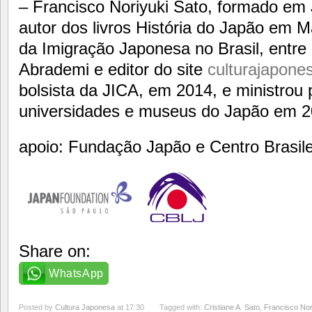
– Francisco Noriyuki Sato, formado em
autor dos livros História do Japão em M
da Imigração Japonesa no Brasil, entre 
Abrademi e editor do site
culturajapone
bolsista da JICA, em 2014, e ministrou
universidades e museus do Japão em 2
apoio: Fundação Japão e Centro Brasil
Share on:
WhatsApp
Posted by
Cultura Japonesa
at 17:30
Tagged with:
Cristiane A. Sato
,
Francisco Nor