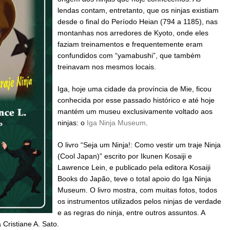
lendas contam, entretanto, que os ninjas existiam
desde o final do Período Heian (794 a 1185), nas
montanhas nos arredores de Kyoto, onde eles
faziam treinamentos e frequentemente eram
confundidos com “yamabushi”, que também
treinavam nos mesmos locais.
Iga, hoje uma cidade da província de Mie, ficou
conhecida por esse passado histórico e até hoje
mantém um museu exclusivamente voltado aos
ninjas: o
Iga Ninja Museum
.
O livro “Seja um Ninja!: Como vestir um traje Ninja
(Cool Japan)” escrito por Ikunen Kosaiji e
Lawrence Lein, e publicado pela editora Kosaiji
Books do Japão, teve o total apoio do Iga Ninja
Museum. O livro mostra, com muitas fotos, todos
os instrumentos utilizados pelos ninjas de verdade
e as regras do ninja, entre outros assuntos. A
 Cristiane A. Sato.