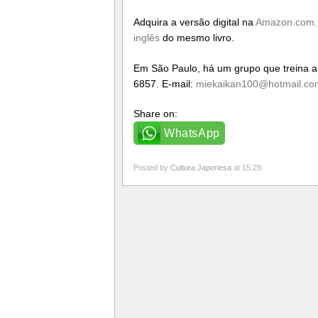
Adquira a versão digital na
Amazon.com.
inglês
do mesmo livro.
Em São Paulo, há um grupo que treina a a
6857. E-mail:
miekaikan100@hotmail.co
Share on:
WhatsApp
Posted by
Cultura Japonesa
at 15:29