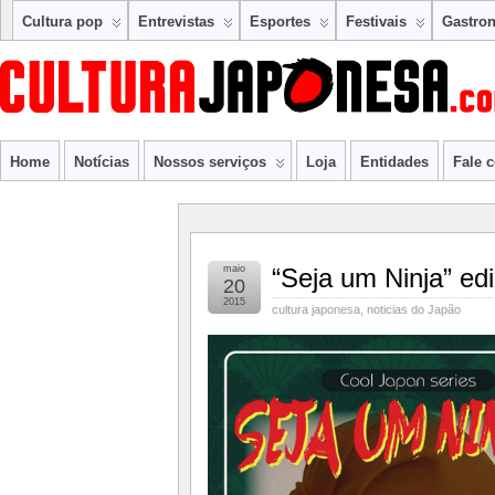
Cultura pop
Entrevistas
Esportes
Festivais
Gastro
Home
Notícias
Nossos serviços
Loja
Entidades
Fale 
maio
“Seja um Ninja” ed
20
2015
cultura japonesa
,
noticias do Japão