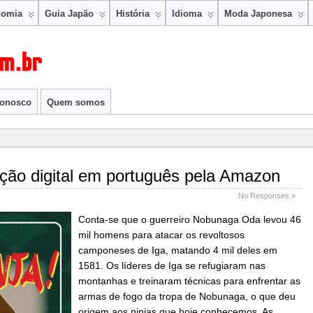
nomia
Guia Japão
História
Idioma
Moda Japonesa
conosco
Quem somos
ição digital em português pela Amazon
No Responses »
Conta-se que o guerreiro Nobunaga Oda levou 46
mil homens para atacar os revoltosos
camponeses de Iga, matando 4 mil deles em
1581. Os líderes de Iga se refugiaram nas
montanhas e treinaram técnicas para enfrentar as
armas de fogo da tropa de Nobunaga, o que deu
origem aos ninjas que hoje conhecemos. As