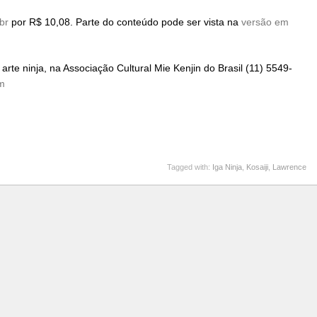
br
por R$ 10,08. Parte do conteúdo pode ser vista na
versão em
rte ninja, na Associação Cultural Mie Kenjin do Brasil (11) 5549-
m
Tagged with:
Iga Ninja
,
Kosaiji
,
Lawrence