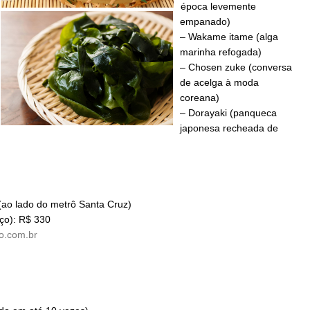
época levemente
empanado)
– Wakame itame (alga
marinha refogada)
– Chosen zuke (conversa
de acelga à moda
coreana)
– Dorayaki (panqueca
japonesa recheada de
 (ao lado do metrô Santa Cruz)
moço): R$ 330
o.com.br