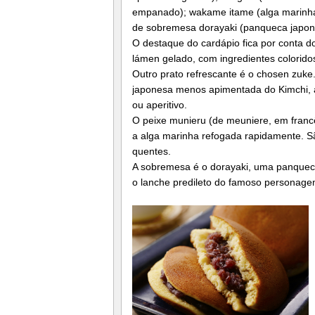
empanado); wakame itame (alga marinha
de sobremesa dorayaki (panqueca japone
O destaque do cardápio fica por conta do
lámen gelado, com ingredientes colorido
Outro prato refrescante é o chosen zuke
japonesa menos apimentada do Kimchi, a
ou aperitivo.
O peixe munieru (de meuniere, em franc
a alga marinha refogada rapidamente. S
quentes.
A sobremesa é o dorayaki, uma panqueca
o lanche predileto do famoso persona