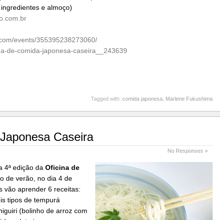
, ingredientes e almoço)
o.com
.br
.com/event
s/355395238273060/
ina-de-comida-japonesa
-caseira__243639
Tagged with:
comida japonesa
,
Marlene Fukushima
 Japonesa Caseira
No Responses »
a 4ª edição da
Ofi
cina de
o de verão, no dia 4 de
s vão aprender 6 receitas:
is tipos de tempurá
niguiri (bolinho de arroz com