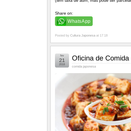
(tem taxa de adm, mas pode ser parcela
Share on:
WhatsApp
Posted by
Cultura Japonesa
at 17:18
fev
Oficina de Comida
21
2018
comida japonesa