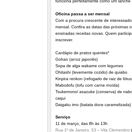
funciona perfeitamente como um lanche 
Oficina passa a ser mensal
Com a procura crescente de interessado
mensal. Confira as datas das próximas of
ensinadas receitas novas. Quem particip
inscrever.
Cardápio de pratos quentes*
Gohan (arroz japonês)
Sopa de alga wakame com legumes
Ohitashi (levemente cozido) de quiabo
Kinpira renkon (refogado de raiz de lótus
Mabodofu (tofu com carne moída)
Tsukemono/ asazuke (conserva) de nabo
caqui
Daigaku imo (batata doce caramelizada)
Serviço
11 de março, das 8h às 13h
Rua 1º de Janeiro, 53 – Vila Clementino
(