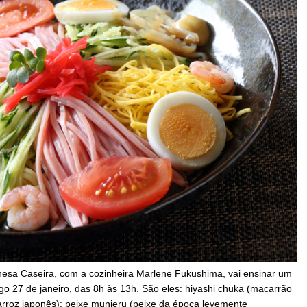
nesa Caseira, com a cozinheira Marlene Fukushima, vai ensinar um
go 27 de janeiro, das 8h às 13h. São eles: hiyashi chuka (macarrão
 arroz japonês); peixe munieru (peixe da época levemente