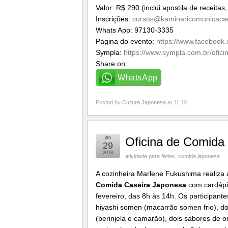
Valor: R$ 290 (inclui apostila de receitas
Inscrições:
cursos@kaminaricomunicaca
Whats App: 97130-3335
Página do evento:
https://www.facebook
Sympla:
https://www.sympla.com
.br/ofic
Share on:
WhatsApp
Posted by
Cultura Japonesa
at 11:10
jan
Oficina de Comida
29
2018
atividade para férias
,
comida japonesa
A cozinheira Marlene Fukushima realiza 
Comida Caseira Japonesa
com cardápi
fevereiro, das 8h às 14h. Os participante
hiyashi somen (macarrão somen frio), do
(berinjela e camarão), dois sabores de o