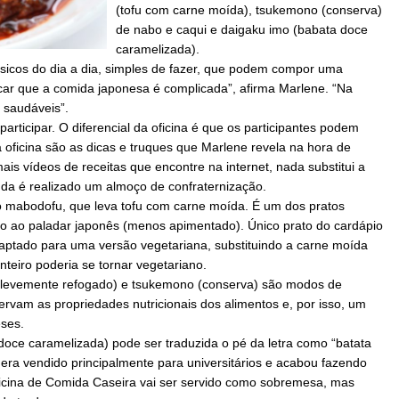
(tofu com carne moída), tsukemono (conserva)
de nabo e caqui e daigaku imo (babata doce
caramelizada).
básicos do dia a dia, simples de fazer, que podem compor uma
car que a comida japonesa é complicada”, afirma Marlene. “Na
e saudáveis”.
ticipar. O diferencial da oficina é que os participantes podem
 oficina são as dicas e truques que Marlene revela na hora de
ais vídeos de receitas que encontre na internet, nada substitui a
ainda é realizado um almoço de confraternização.
ico mabodofu, que leva tofu com carne moída. É um dos pratos
do ao paladar japonês (menos apimentado). Único prato do cardápio
aptado para uma versão vegetariana, substituindo a carne moída
nteiro poderia se tornar vegetariano.
a (levemente refogado) e tsukemono (conserva) são modos de
rvam as propriedades nutricionais dos alimentos e, por isso, um
eses.
doce caramelizada) pode ser traduzida o pé da letra como “batata
o era vendido principalmente para universitários e acabou fazendo
ficina de Comida Caseira vai ser servido como sobremesa, mas