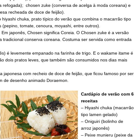
 refogada); chosen zuke (conversa de acelga à moda coreana) e
sa recheada de doce de feijão).
 hiyashi chuka, prato típico do verão que combina o macarrão tipo
s (pepino, tomate, cenoura, moyashi, entre outros).
. Em japonês,
Chosen
significa Coreia. O
Chosen
zuke
é a versão
 tradicional conserva coreana. Costuma ser servida como entrada
ês) é levemente empanado na farinha de trigo. E o wakame itame é
ão dois pratos leves, que também são consumidos nos dias mais
 japonesa com recheio de doce de feijão, que ficou famoso por ser
gem de desenho animado Doraemon.
Cardápio de verão com 6
receitas
– Hiyashi chuka (macarrão
tipo lamen gelado)
– Oniguiri (bolinho de
arroz japonês)
– Peixe munieru (peixe da