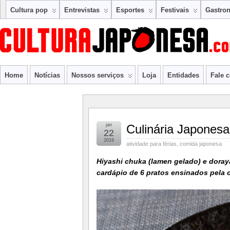
Cultura pop
Entrevistas
Esportes
Festivais
Gastro
Home
Notícias
Nossos serviços
Loja
Entidades
Fale 
jan
Culinária Japonesa
22
2019
atividade para férias
,
comida japonesa
Hiyashi chuka (lamen gelado) e dora
cardápio de 6 pratos ensinados pela