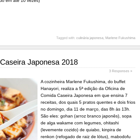
do em até 10 vezes)
Tagged with:
culinária japonesa
,
Marlene Fukushima
 Caseira Japonesa 2018
3 Responses »
A cozinheira Marlene Fukushima, do buffet
Hanayori, realiza a 5ª edição da Oficina de
Comida Caseira Japonesa em que ensina 7
receitas, dos quais 5 pratos quentes e dois frios
no domingo, dia 11 de março, das 8h às 13h.
São eles: gohan (arroz branco japonês), sopa
de alga wakame com legumes, ohitashi
(levemente cozido) de quiabo, kinpira de
renkon (refogado de raiz de lótus), mabodofu