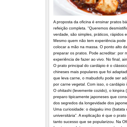
A proposta da oficina é ensinar pratos 
refeição completa. “Queremos desmistifi
verdade, são simples, práticos, rápidos 
Mesmo quem não tem experiência pode par
colocar a mão na massa. O ponto alto da
preparar os pratos. Pode acreditar: por m
experiência de fazer ao vivo. No final, 
O prato principal do cardápio é o cláss
chineses mais populares que foi adapta
que leva carne, o mabudofu pode ser ad
por carne vegetal. Com isso, o cardápio i
O ohitashi (levemente cozido), o kinpir
preparo tipicamente japoneses que conse
dos segredos da longevidade dos japon
Uma curiosidade: o daigaku imo (batata 
universitária”. A explicação é que o prat
tanto sucesso que se popularizou. Na O