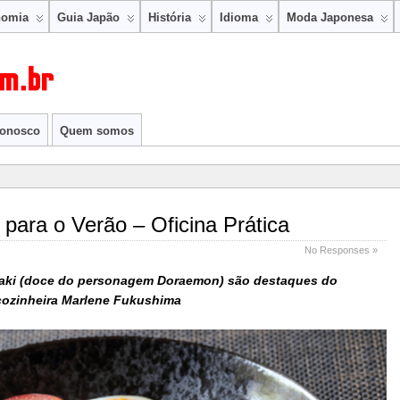
nomia
Guia Japão
História
Idioma
Moda Japonesa
conosco
Quem somos
 para o Verão – Oficina Prática
No Responses »
yaki (doce do personagem Doraemon) são destaques do
 cozinheira Marlene Fukushima