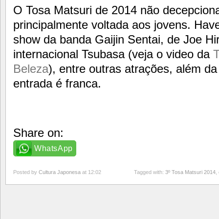
O Tosa Matsuri de 2014 não decepcion
principalmente voltada aos jovens. Hav
show da banda Gaijin Sentai, de Joe Hi
internacional Tsubasa (veja o video da
T
Beleza
), entre outras atrações, além d
entrada é franca.
Share on:
WhatsApp
Posted by
Cultura Japonesa
at 12:02
Tagged with:
3º Tosa Matsuri 2014
,