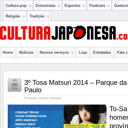
Cultura pop
Entrevistas
Esportes
Festivais
Gastro
Religião
Tradição
Home
Notícias
Nossos serviços
Loja
Entidades
Fale 
ago
3º Tosa Matsuri 2014 – Parque d
06
Paulo
2014
Festivais e festas orientais
To-Sa
homen
proví