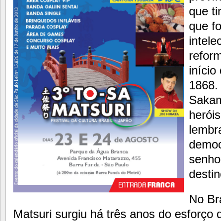
que t
que fo
intele
reform
início
1868
Sakam
heróis
lembr
democ
senho
destin
No Bra
Matsuri surgiu há três anos do esforço