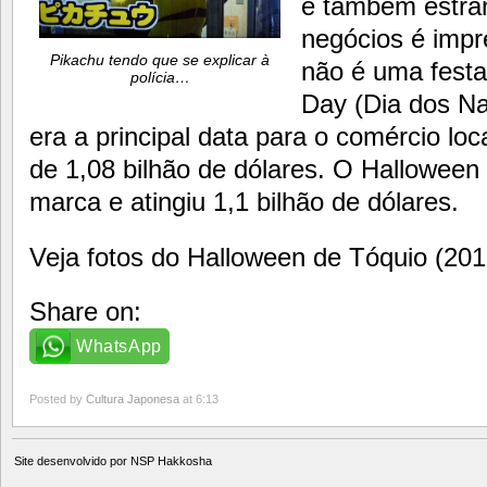
e também estran
negócios é impr
Pikachu tendo que se explicar à
não é uma festa 
polícia…
Day (Dia dos N
era a principal data para o comércio lo
de 1,08 bilhão de dólares. O Halloween
marca e atingiu 1,1 bilhão de dólares.
Veja fotos do Halloween de Tóquio (201
Share on:
WhatsApp
Posted by
Cultura Japonesa
at 6:13
Site desenvolvido por
NSP Hakkosha