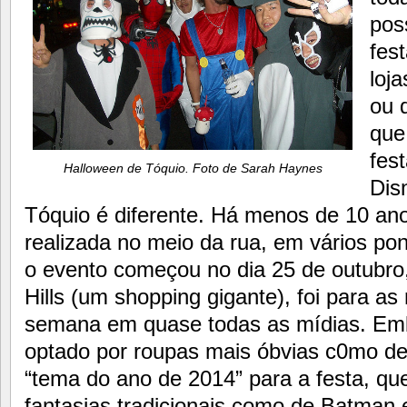
pos
fes
loj
ou 
que
fes
Halloween de Tóquio. Foto de Sarah Haynes
Dis
Tóquio é diferente. Há menos de 10 ano
realizada no meio da rua, em vários pon
o evento começou no dia 25 de outubro
Hills (um shopping gigante), foi para as 
semana em quase todas as mídias. Em
optado por roupas mais óbvias c0mo de
“tema do ano de 2014” para a festa, que
fantasias tradicionais como de Batma