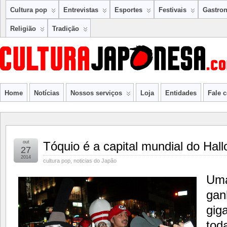
Cultura pop
Entrevistas
Esportes
Festivais
Gastro
Religião
Tradição
Home
Notícias
Nossos serviços
Loja
Entidades
Fale 
out
Tóquio é a capital mundial do Hal
27
2014
cultura pop
,
noticias do Japão
Uma 
gan
gig
tod