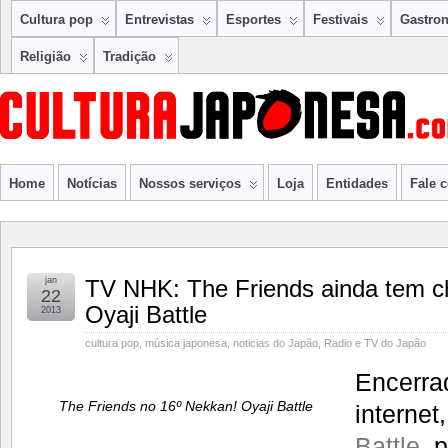
Cultura pop
Entrevistas
Esportes
Festivais
Gastro
Religião
Tradição
Home
Notícias
Nossos serviços
Loja
Entidades
Fale 
jan
TV NHK: The Friends ainda tem c
22
Oyaji Battle
2013
cultura pop
,
música japonesa
,
noticias do Japão
,
Radio e TV do Japão
Encerra
The Friends no 16º Nekkan! Oyaji Battle
internet
Battle
, 