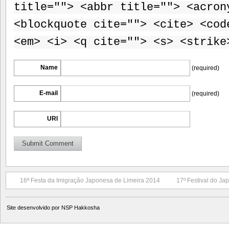
title=""> <abbr title=""> <acron
<blockquote cite=""> <cite> <cod
<em> <i> <q cite=""> <s> <strike
Name
(required)
E-mail
(required)
URI
16ª Festa da Imigração Japonesa de Limeira 2014
17º Festival do J
Site desenvolvido por
NSP Hakkosha