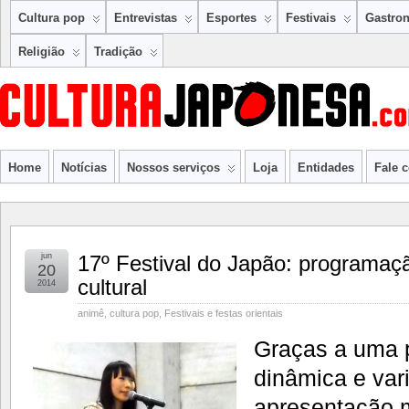
Cultura pop
Entrevistas
Esportes
Festivais
Gastro
Religião
Tradição
Home
Notícias
Nossos serviços
Loja
Entidades
Fale 
jun
17º Festival do Japão: programaç
20
cultural
2014
animê
,
cultura pop
,
Festivais e festas orientais
Graças a uma 
dinâmica e var
apresentação m