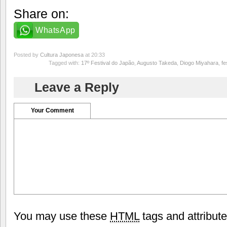
Share on:
WhatsApp
Posted by
Cultura Japonesa
at 20:33
Tagged with:
17º Festival do Japão
,
Augusto Takeda
,
Diogo Miyahara
,
fe
Leave a Reply
Your Comment
You may use these
HTML
tags and attribut