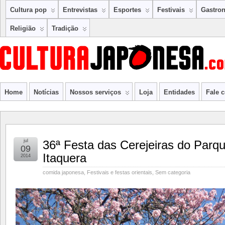
Cultura pop
Entrevistas
Esportes
Festivais
Gastro
Religião
Tradição
Home
Notícias
Nossos serviços
Loja
Entidades
Fale 
jul
36ª Festa das Cerejeiras do Parq
09
Itaquera
2014
comida japonesa
,
Festivais e festas orientais
,
Sem categoria