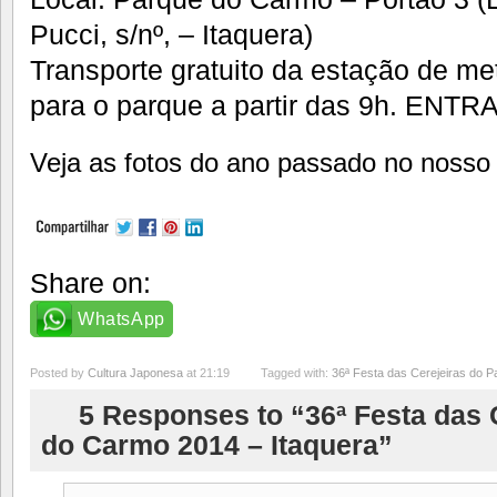
Pucci, s/nº, – Itaquera)
Transporte gratuito da estação de met
para o parque a partir das 9h. EN
Veja as fotos do ano passado no noss
Share on:
WhatsApp
Posted by
Cultura Japonesa
at 21:19
Tagged with:
36ª Festa das Cerejeiras do 
5 Responses to “36ª Festa das 
do Carmo 2014 – Itaquera”