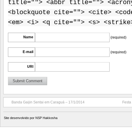
title=""> <abbr title=""> <acron
<blockquote cite=""> <cite> <cod
<em> <i> <q cite=""> <s> <strike
Name
(required)
E-mail
(required)
URI
Banda Gaijin Sentai em Caraguá – 17/1/2014
Festa
Site desenvolvido por
NSP Hakkosha