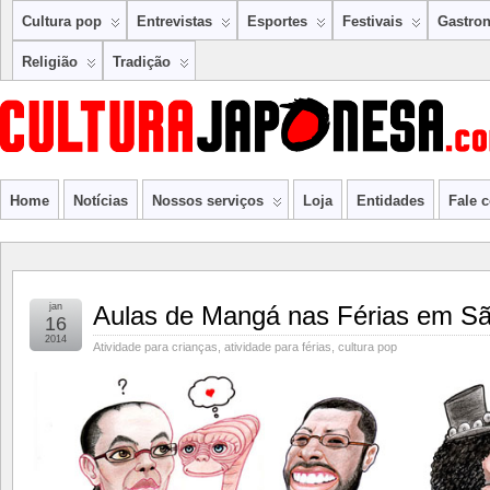
Cultura pop
Entrevistas
Esportes
Festivais
Gastro
Religião
Tradição
Home
Notícias
Nossos serviços
Loja
Entidades
Fale 
jan
Aulas de Mangá nas Férias em Sã
16
2014
Atividade para crianças
,
atividade para férias
,
cultura pop