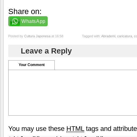
Share on:
WhatsApp
Posted by
Cultura Japonesa
at 16:58
Tagged with:
Abrademi
,
caricatura
,
c
Leave a Reply
Your Comment
You may use these
HTML
tags and attribut