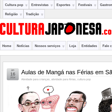
Cultura pop
Entrevistas
Esportes
Festivais
Gastro
Religião
Tradição
Home
Notícias
Nossos serviços
Loja
Entidades
Fale 
jan
Aulas de Mangá nas Férias em Sã
16
2014
Atividade para crianças
,
atividade para férias
,
cultura pop