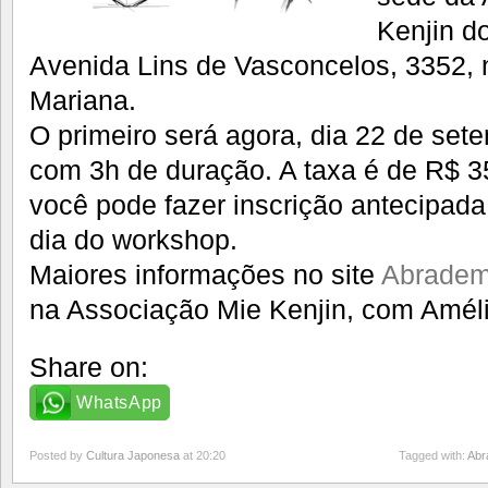
Kenjin do
Avenida Lins de Vasconcelos, 3352, 
Mariana.
O primeiro será agora, dia 22 de set
com 3h de duração. A taxa é de R$ 35
você pode fazer inscrição antecipada 
dia do workshop.
Maiores informações no site
Abradem
na Associação Mie Kenjin, com Amélia
Share on:
WhatsApp
Posted by
Cultura Japonesa
at 20:20
Tagged with:
Abr