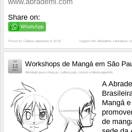
www.abrademi.com
Share on:
WhatsApp
Posted by
Cultura Japonesa
at 16:58
Tagged with:
Abrademi
,
caricatura
,
c
set
Workshops de Mangá em São Pau
12
2013
Atividade para crianças
,
cultura pop
,
cursos e idioma japonês
A Abrade
Brasilei
Mangá e 
promove
de mangá
sede da 