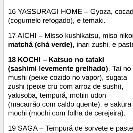
16 YASSURAGI HOME – Gyoza, cocada,
(cogumelo refogado), e temaki.
17 AICHI – Misso kushikatsu, miso nik
matchá (chá verde)
, inari zushi, e past
18 KOCHI
–
Katsuo no tataki
(sashimi levemente grelhado)
, Tai no
mushi (peixe cozido no vapor), sugata
zushi (peixe cru com arroz de sushi),
yakisoba, tempurá, motiiri udon
(macarrão com caldo quente), e sakura
mochi (mochi com folha de cerejeira).
19 SAGA – Tempurá de sorvete e paste