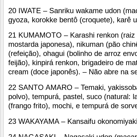
20 IWATE – Sanriku wakame udon (mac
gyoza, korokke bentô (croquete), karê 
21 KUMAMOTO – Karashi renkon (raiz 
mostarda japonesa), nikuman (pão chin
(refeição), ohagui (bolinho de arroz env
feijão), kinpirá renkon, brigadeiro de m
cream (doce japonês). – Não abre na sex
22 SANTO AMARO – Temaki, yakissoba,
polvo), tempurá, pastel, suco (natural: 
(frango frito), mochi, e tempurá de sorv
23 WAKAYAMA – Kansaifu okonomiyaki 
24 NAGASAKI – Nagasaki udon (macarr