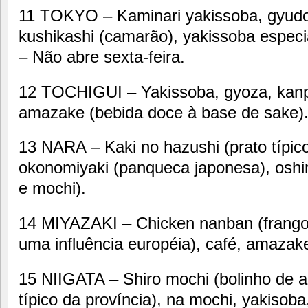
11 TOKYO – Kaminari yakissoba, gyudon
kushikashi (camarão), yakissoba especial
– Não abre sexta-feira.
12 TOCHIGUI – Yakissoba, gyoza, kanpy
amazake (bebida doce à base de sake)
13 NARA – Kaki no hazushi (prato típico
okonomiyaki (panqueca japonesa), oshir
e mochi).
14 MIYAZAKI – Chicken nanban (frango
uma influência européia), café, amazake
15 NIIGATA – Shiro mochi (bolinho de a
típico da província), na mochi, yakisoba