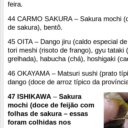
feira.
44 CARMO SAKURA – Sakura mochi (doc
de sakura), bentô.
45 OITA – Dango jiru (caldo especial de
tori meshi (risoto de frango), gyu tatak
grelhada), habucha (chá), hoshigaki (ca
46 OKAYAMA – Matsuri sushi (prato típic
dango (doce de arroz típico da província
47 ISHIKAWA
–
Sakura
mochi (doce de feijão com
folhas de sakura – essas
foram colhidas nos