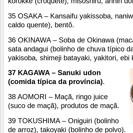
korokke (croquete), misoshiru, annin do
35 OSAKA – Kansaifu yakissoba, nani
caldo quente), bentô.
36 OKINAWA – Soba de Okinawa (macar
sata andagui (bolinho de chuva típico da
yakisoba, shimeji batayaki, yakitori, ebi
37 KAGAWA – Sanuki udon
(comida típica da província)
.
38 AOMORI – Maçã, ringo juice
(suco de maçã), produtos de maçã.
39 TOKUSHIMA – Oniguiri (bolinho
de arroz), takoyaki (bolinho de polvo).