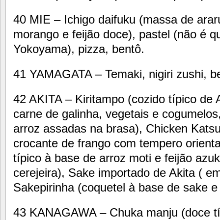
40 MIE – Ichigo daifuku (massa de ara
morango e feijão doce), pastel (não é q
Yokoyama), pizza, bentô.
41 YAMAGATA – Temaki, nigiri zushi, b
42 AKITA – Kiritampo (cozido típico de 
carne de galinha, vegetais e cogumelos
arroz assadas na brasa), Chicken Kat
crocante de frango com tempero orienta
típico à base de arroz moti e feijão azu
cerejeira), Sake importado de Akita ( e
Sakepirinha (coquetel à base de sake e 
43 KANAGAWA – Chuka manju (doce típi