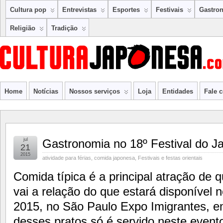
Cultura pop
Entrevistas
Esportes
Festivais
Gastro
Religião
Tradição
Home
Notícias
Nossos serviços
Loja
Entidades
Fale 
jul
Gastronomia no 18º Festival do J
21
2015
atividade para férias
,
comida japonesa
,
Festivais e festas orientais
Comida típica é a principal atração de q
vai a relação do que estará disponível 
2015, no São Paulo Expo Imigrantes, e
desses pratos só é servido neste evento