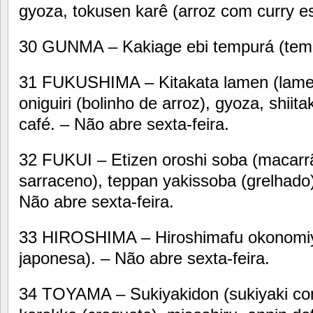
gyoza, tokusen karê (arroz com curry es
30 GUNMA – Kakiage ebi tempurá (temp
31 FUKUSHIMA – Kitakata lamen (lamen 
oniguiri (bolinho de arroz), gyoza, shiit
café. – Não abre sexta-feira.
32 FUKUI – Etizen oroshi soba (macarrão
sarraceno), teppan yakissoba (grelhado
Não abre sexta-feira.
33 HIROSHIMA – Hiroshimafu okonomiy
japonesa). – Não abre sexta-feira.
34 TOYAMA – Sukiyakidon (sukiyaki com