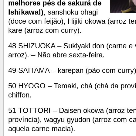
melhores pés de sakurá de
Ishikawa!)
, sanshoku ohagi
(doce com feijão), Hijiki okowa (arroz t
kare (arroz com curry).
48 SHIZUOKA – Sukiyaki don (carne e 
arroz). – Não abre sexta-feira.
49 SAITAMA – karepan (pão com curry)
50 HYOGO – Temaki, chá (chá da provín
chiffon.
51 TOTTORI – Daisen okowa (arroz temp
província), wagyu gyudon (arroz com c
aquela carne macia).