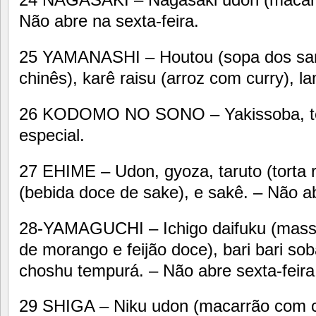
Não abre na sexta-feira.
25 YAMANASHI – Houtou (sopa dos sam
chinês), karê raisu (arroz com curry), l
26 KODOMO NO SONO – Yakissoba, t
especial.
27 EHIME – Udon, gyoza, taruto (torta 
(bebida doce de sake), e sakê. – Não ab
28-YAMAGUCHI – Ichigo daifuku (massa
de morango e feijão doce), bari bari so
choshu tempurá. – Não abre sexta-feira
29 SHIGA – Niku udon (macarrão com c