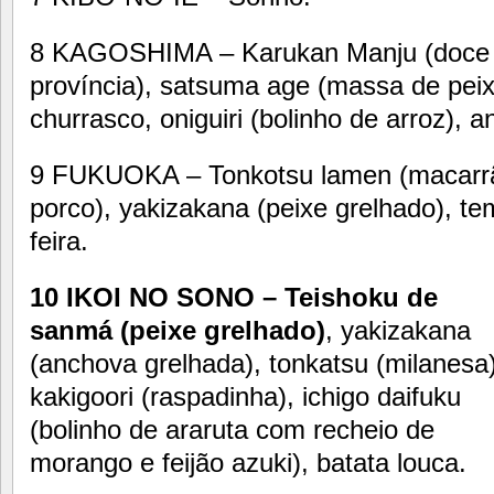
8 KAGOSHIMA – Karukan Manju (doce es
província), satsuma age (massa de peixe
churrasco, oniguiri (bolinho de arroz), 
9 FUKUOKA – Tonkotsu lamen (macarrã
porco), yakizakana (peixe grelhado), te
feira.
10 IKOI NO SONO – Teishoku de
sanmá (peixe grelhado)
, yakizakana
(anchova grelhada), tonkatsu (milanesa)
kakigoori (raspadinha), ichigo daifuku
(bolinho de araruta com recheio de
morango e feijão azuki), batata louca.