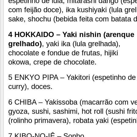
espetinho de lula, mitarashi dango (es
com feijão doce), ika kushiyaki (lula gr
sake, shochu (bebida feita com batata 
4 HOKKAIDO – Yaki nishin (arenque
grelhado)
, yaki ika (lula grelhada),
chocolate e fondue de frutas, hijiki
okowa, crepe de chocolate.
5 ENKYO PIPA – Yakitori (espetinho de 
curry), doces.
6 CHIBA – Yakissoba (macarrão com ver
gyoza, sushi, sashimi, hot roll (sushi fri
(rolinho primavera), robata yaki (espeti
7 KIBO-NO-IÊ – Sonho.