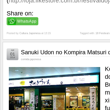
(
http://loja.likestore.com.br/festivald
Share on:
WhatsApp
Posted by
Cultura Japonesa
at 13:15
Tagged with:
18 Festival
out
Sanuki Udon no Kompira Matsuri
01
2014
comida japonesa
K
d
B
m
x
f