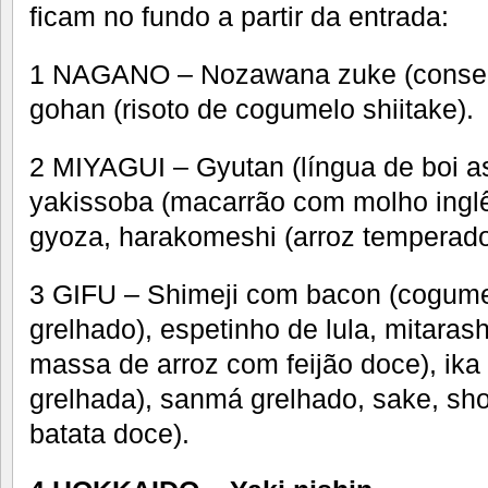
ficam no fundo a partir da entrada:
1 NAGANO – Nozawana zuke (conserva
gohan (risoto de cogumelo shiitake).
2 MIYAGUI – Gyutan (língua de boi a
yakissoba (macarrão com molho inglês
gyoza, harakomeshi (arroz temperad
3 GIFU – Shimeji com bacon (cogum
grelhado), espetinho de lula, mitaras
massa de arroz com feijão doce), ika 
grelhada), sanmá grelhado, sake, sho
batata doce).