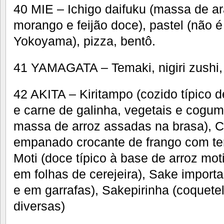
40 MIE – Ichigo daifuku (massa de a
morango e feijão doce), pastel (não é
Yokoyama), pizza, bentô.
41 YAMAGATA – Temaki, nigiri zushi,
42 AKITA – Kiritampo (cozido típico d
e carne de galinha, vegetais e cogum
massa de arroz assadas na brasa), C
empanado crocante de frango com tem
Moti (doce típico à base de arroz moti
em folhas de cerejeira), Sake import
e em garrafas), Sakepirinha (coquetel
diversas)