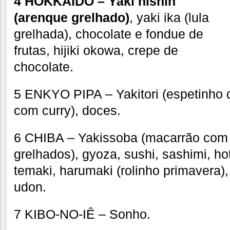
4 HOKKAIDO – Yaki nishin
(arenque grelhado)
, yaki ika (lula
grelhada), chocolate e fondue de
frutas, hijiki okowa, crepe de
chocolate.
5 ENKYO PIPA – Yakitori (espetinho d
com curry), doces.
6 CHIBA – Yakissoba (macarrão com 
grelhados), gyoza, sushi, sashimi, hot r
temaki, harumaki (rolinho primavera),
udon.
7 KIBO-NO-IÊ – Sonho.