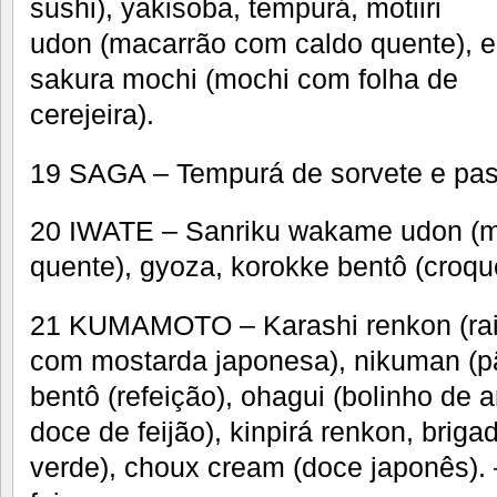
sushi), yakisoba, tempurá, motiiri
udon (macarrão com caldo quente), e
sakura mochi (mochi com folha de
cerejeira).
19 SAGA – Tempurá de sorvete e past
20 IWATE – Sanriku wakame udon (m
quente), gyoza, korokke bentô (croqu
21 KUMAMOTO – Karashi renkon (rai
com mostarda japonesa), nikuman (pã
bentô (refeição), ohagui (bolinho de a
doce de feijão), kinpirá renkon, brig
verde), choux cream (doce japonês). 