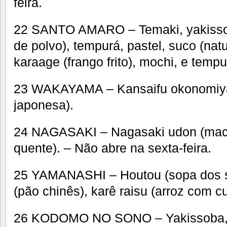
feira.
22 SANTO AMARO – Temaki, yakissob
de polvo), tempurá, pastel, suco (natu
karaage (frango frito), mochi, e tempu
23 WAKAYAMA – Kansaifu okonomiya
japonesa).
24 NAGASAKI – Nagasaki udon (mac
quente). – Não abre na sexta-feira.
25 YAMANASHI – Houtou (sopa dos s
(pão chinês), karê raisu (arroz com cu
26 KODOMO NO SONO – Yakissoba, 