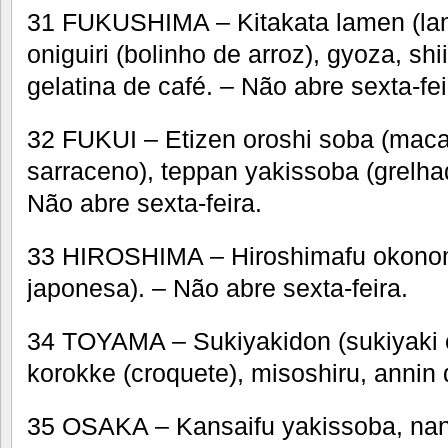
31 FUKUSHIMA – Kitakata lamen (lame
oniguiri (bolinho de arroz), gyoza, sh
gelatina de café. – Não abre sexta-fei
32 FUKUI – Etizen oroshi soba (macar
sarraceno), teppan yakissoba (grelha
Não abre sexta-feira.
33 HIROSHIMA – Hiroshimafu okono
japonesa). – Não abre sexta-feira.
34 TOYAMA – Sukiyakidon (sukiyaki 
korokke (croquete), misoshiru, annin 
35 OSAKA – Kansaifu yakissoba, na