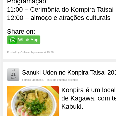
Programação:
11:00 – Cerimônia do Kompira Taisai
12:00 – almoço e atrações culturais
Share on:
WhatsApp
Posted by
Cultura Japonesa
at 19:38
out
Sanuki Udon no Konpira Taisai 20
01
2017
comida japonesa
,
Festivais e festas orientais
Konpira é um local 
de Kagawa, com te
Kabuki.