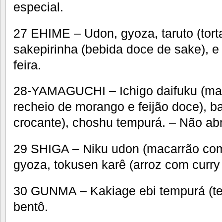
especial.
27 EHIME – Udon, gyoza, taruto (tort
sakepirinha (bebida doce de sake), e
feira.
28-YAMAGUCHI – Ichigo daifuku (ma
recheio de morango e feijão doce), ba
crocante), choshu tempurá. – Não abr
29 SHIGA – Niku udon (macarrão com
gyoza, tokusen karê (arroz com curry 
30 GUNMA – Kakiage ebi tempurá (t
bentô.