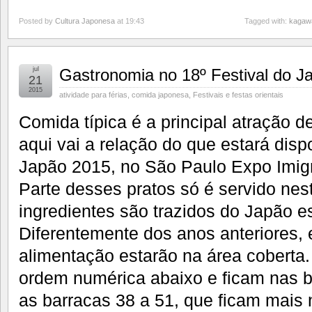
Posted by
Cultura Japonesa
at 19:43
Tagged with:
kagawa
jul
Gastronomia no 18º Festival do J
21
2015
atividade para férias
,
comida japonesa
,
Festivais e festas orientais
Comida típica é a principal atração de
aqui vai a relação do que estará disp
Japão 2015, no São Paulo Expo Imig
Parte desses pratos só é servido nes
ingredientes são trazidos do Japão e
Diferentemente dos anos anteriores, 
alimentação estarão na área coberta
ordem numérica abaixo e ficam nas b
as barracas 38 a 51, que ficam mais