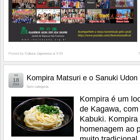
Posted by
Cultura Japonesa
at 9:59
T
out
Kompira Matsuri e o Sanuki Udon
18
2018
Sem categoria
Kompira é um loca
de Kagawa, com t
Kabuki. Kompira
homenagem ao pr
muito tradiciona