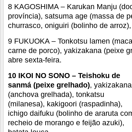
8 KAGOSHIMA – Karukan Manju (doce
província), satsuma age (massa de pe
churrasco, oniguiri (bolinho de arroz
9 FUKUOKA – Tonkotsu lamen (macar
carne de porco), yakizakana (peixe g
abre sexta-feira.
10 IKOI NO SONO – Teishoku de
sanmá (peixe grelhado)
, yakizakana
(anchova grelhada), tonkatsu
(milanesa), kakigoori (raspadinha),
ichigo daifuku (bolinho de araruta co
recheio de morango e feijão azuki),
batata louca.