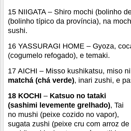
15 NIIGATA – Shiro mochi (bolinho d
(bolinho típico da província), na moc
sushi.
16 YASSURAGI HOME – Gyoza, cocad
(cogumelo refogado), e temaki.
17 AICHI – Misso kushikatsu, miso n
matchá (chá verde)
, inari zushi, e pa
18 KOCHI
–
Katsuo no tataki
(sashimi levemente grelhado)
, Tai
no mushi (peixe cozido no vapor),
sugata zushi (peixe cru com arroz de