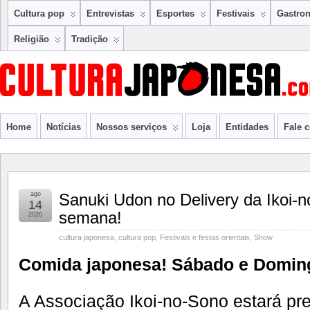
Cultura pop
Entrevistas
Esportes
Festivais
Gastro
Religião
Tradição
Home
Notícias
Nossos serviços
Loja
Entidades
Fale 
ago
Sanuki Udon no Delivery da Ikoi-n
14
semana!
2020
cultura japonesa
,
cultura pop
,
Festivais e festas orientais
,
Show
Comida japonesa! Sábado e Domingo
A Associação Ikoi-no-Sono estará pr