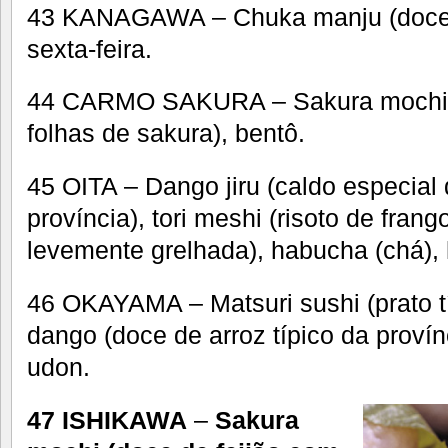
43 KANAGAWA – Chuka manju (doce t
sexta-feira.
44 CARMO SAKURA – Sakura mochi (
folhas de sakura), bentô.
45 OITA – Dango jiru (caldo especial
província), tori meshi (risoto de frang
levemente grelhada), habucha (chá), 
46 OKAYAMA – Matsuri sushi (prato típ
dango (doce de arroz típico da provín
udon.
47 ISHIKAWA
–
Sakura