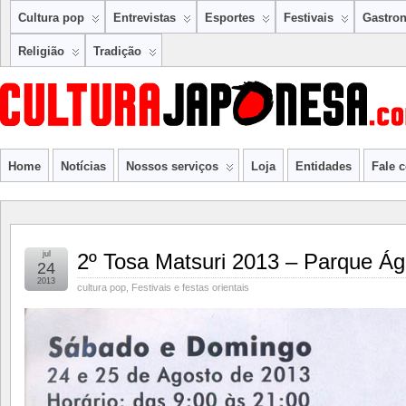
Cultura pop
Entrevistas
Esportes
Festivais
Gastro
Religião
Tradição
Home
Notícias
Nossos serviços
Loja
Entidades
Fale 
jul
2º Tosa Matsuri 2013 – Parque Á
24
2013
cultura pop
,
Festivais e festas orientais