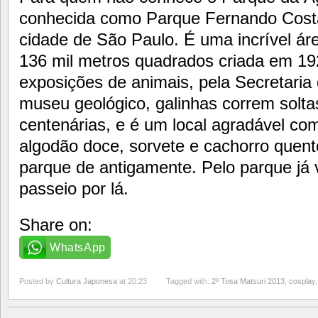
conhecida como Parque Fernando Costa
cidade de São Paulo. É uma incrível ár
136 mil metros quadrados criada em 192
exposições de animais, pela Secretaria
museu geológico, galinhas correm solta
centenárias, e é um local agradável com
algodão doce, sorvete e cachorro quen
parque de antigamente. Pelo parque já 
passeio por lá.
Share on:
WhatsApp
Posted by
Cultura Japonesa
at 20:23
Tagged with:
2º Tosa Matsuri 2013
,
cosplay