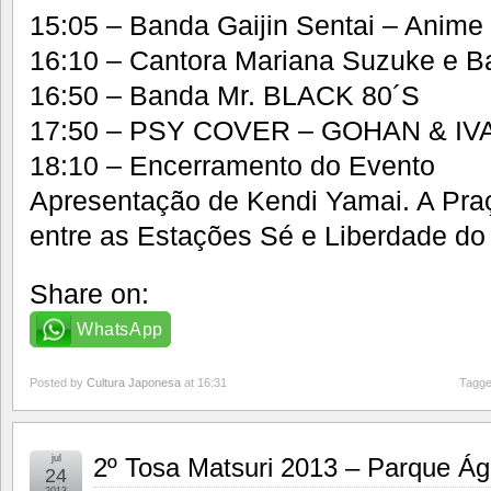
15:05 – Banda Gaijin Sentai – Anime
16:10 – Cantora Mariana Suzuke e 
16:50 – Banda Mr. BLACK 80´S
17:50 – PSY COVER – GOHAN & IV
18:10 – Encerramento do Evento
Apresentação de Kendi Yamai. A Pra
entre as Estações Sé e Liberdade do
Share on:
WhatsApp
Posted by
Cultura Japonesa
at 16:31
Tagge
jul
2º Tosa Matsuri 2013 – Parque Á
24
2013