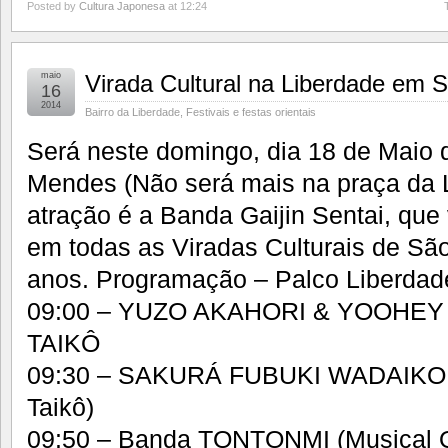
Posted by
Cultura Japonesa
at 12:24
maio
Virada Cultural na Liberdade em
16
2014
Bairro da Liberdade
,
Festivais e festas orientais
Será neste domingo, dia 18 de Maio 
Mendes (Não será mais na praça da Li
atração é a Banda Gaijin Sentai, qu
em todas as Viradas Culturais de Sã
anos. Programação – Palco Liberdad
09:00 – YUZO AKAHORI & YOOHEY
TAIKÔ
09:30 – SAKURÁ FUBUKI WADAIKO 
Taikô)
09:50 – Banda TONTONMI (Musical 