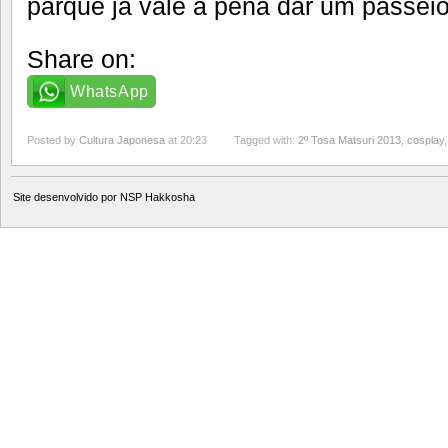
parque já vale a pena dar um passeio 
Share on:
WhatsApp
Posted by
Cultura Japonesa
at 20:23
Tagged with:
2º Tosa Matsuri 2013
,
cosplay
Site desenvolvido por
NSP Hakkosha