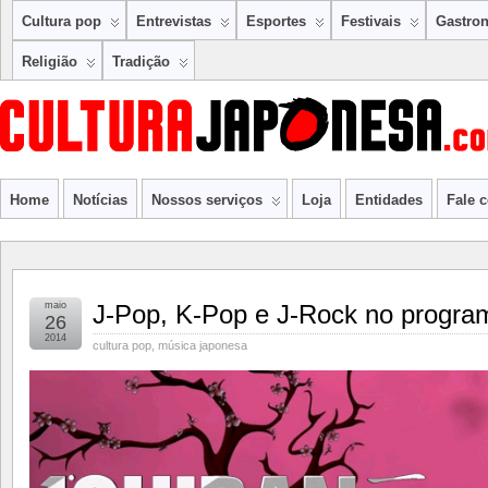
Cultura pop
Entrevistas
Esportes
Festivais
Gastro
Religião
Tradição
Home
Notícias
Nossos serviços
Loja
Entidades
Fale 
maio
J-Pop, K-Pop e J-Rock no progra
26
2014
cultura pop
,
música japonesa