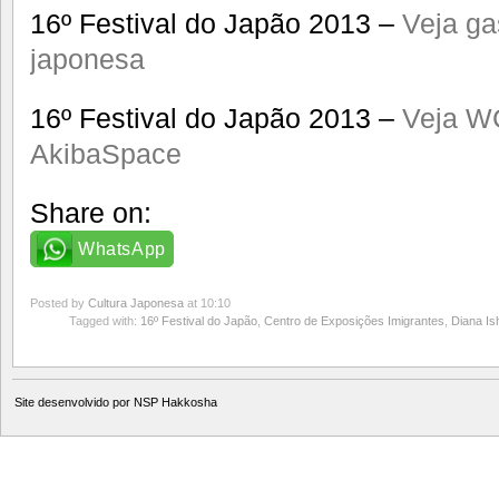
16º Festival do Japão 2013 –
Veja ga
japonesa
16º Festival do Japão 2013 –
Veja W
AkibaSpace
Share on:
WhatsApp
Posted by
Cultura Japonesa
at 10:10
Tagged with:
16º Festival do Japão
,
Centro de Exposições Imigrantes
,
Diana Is
Site desenvolvido por
NSP Hakkosha