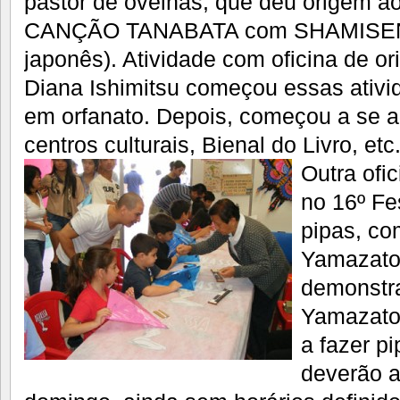
pastor de ovelhas, que deu origem ao 
CANÇÃO TANABATA com SHAMISEN (
japonês). Atividade com oficina de or
Diana Ishimitsu começou essas ativi
em orfanato. Depois, começou a se ap
centros culturais, Bienal do Livro, etc
Outra ofic
no 16º Fe
pipas, co
Yamazato
demonstra
Yamazato
a fazer pi
deverão a