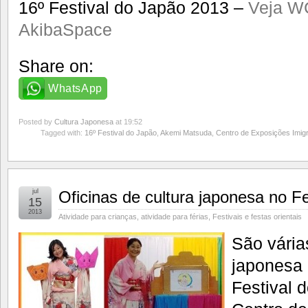
16º Festival do Japão 2013 –
Veja W
AkibaSpace
Share on:
WhatsApp
Posted by
Cultura Japonesa
at 19:52
Tagged with:
16º Festival do Japão
,
Akemi Matsuda
,
Centro de Exposições Imig
jul
Oficinas de cultura japonesa no F
15
2013
Atividade para crianças
,
atividade para férias
,
Festivais e festas orientais
São várias
japonesa 
Festival 