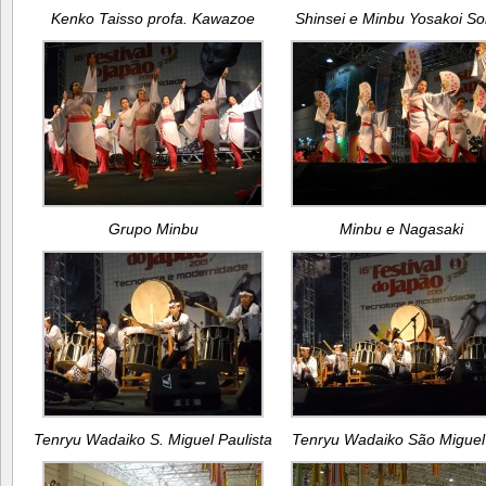
Kenko Taisso profa. Kawazoe
Shinsei e Minbu Yosakoi So
Grupo Minbu
Minbu e Nagasaki
Tenryu Wadaiko S. Miguel Paulista
Tenryu Wadaiko São Miguel