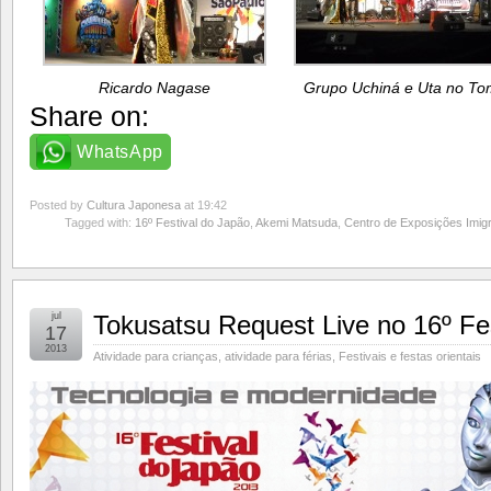
Ricardo Nagase
Grupo Uchiná e Uta no T
Share on:
WhatsApp
Posted by
Cultura Japonesa
at 19:42
Tagged with:
16º Festival do Japão
,
Akemi Matsuda
,
Centro de Exposições Imig
jul
Tokusatsu Request Live no 16º Fe
17
2013
Atividade para crianças
,
atividade para férias
,
Festivais e festas orientais