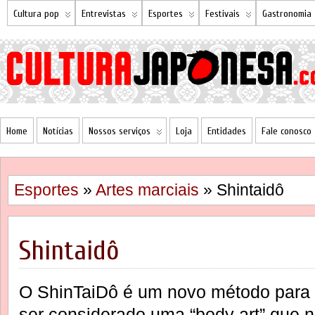
Cultura pop
Entrevistas
Esportes
Festivais
Gastronomia
Home
Notícias
Nossos serviços
Loja
Entidades
Fale conosco
Esportes
»
Artes marciais
» Shintaidô
Shintaidô
O ShinTaiDô é um novo método para
ser considerado uma “body art” que 