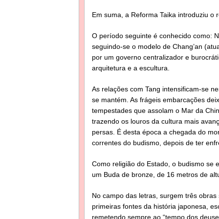
Em suma, a Reforma Taika introduziu o r
O período seguinte é conhecido como: Na
seguindo-se o modelo de Chang’an (atual
por um governo centralizador e burocrát
arquitetura e a escultura.
As relações com Tang intensificam-se nes
se mantém. As frágeis embarcações dei
tempestades que assolam o Mar da Chin
trazendo os louros da cultura mais ava
persas. É desta época a chegada do mong
correntes do budismo, depois de ter enfr
Como religião do Estado, o budismo se e
um Buda de bronze, de 16 metros de alt
No campo das letras, surgem três obras si
primeiras fontes da história japonesa, es
remetendo sempre ao “tempo dos deuses”