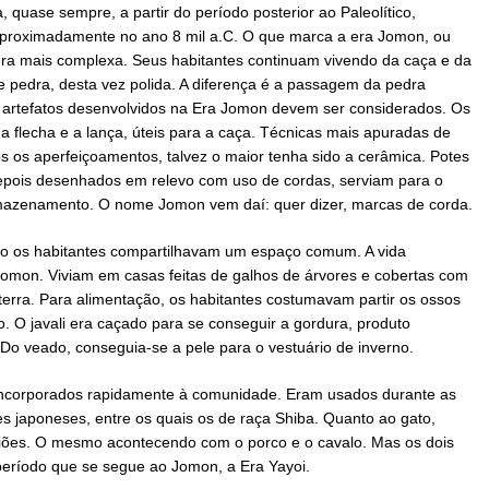
 quase sempre, a partir do período posterior ao Paleolítico,
aproximadamente no ano 8 mil a.C. O que marca a era Jomon, ou
ltura mais complexa. Seus habitantes continuam vivendo da caça e da
 pedra, desta vez polida. A diferença é a passagem da pedra
os artefatos desenvolvidos na Era Jomon devem ser considerados. Os
flecha e a lança, úteis para a caça. Técnicas mais apuradas de
s os aperfeiçoamentos, talvez o maior tenha sido a cerâmica. Potes
epois desenhados em relevo com uso de cordas, serviam para o
rmazenamento. O nome Jomon vem daí: quer dizer, marcas de corda.
to os habitantes compartilhavam um espaço comum. A vida
Jomon. Viviam em casas feitas de galhos de árvores e cobertas com
erra. Para alimentação, os habitantes costumavam partir os ossos
o. O javali era caçado para se conseguir a gordura, produto
 Do veado, conseguia-se a pele para o vestuário de inverno.
incorporados rapidamente à comunidade. Eram usados durante as
s japoneses, entre os quais os de raça Shiba. Quanto ao gato,
egiões. O mesmo acontecendo com o porco e o cavalo. Mas os dois
período que se segue ao Jomon, a Era Yayoi.