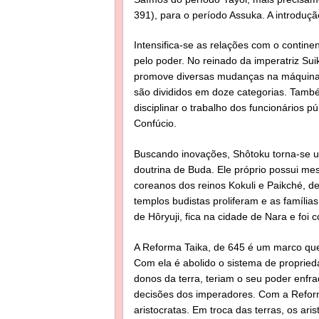
391), para o período Assuka. A introduç
Intensifica-se as relações com o contine
pelo poder. No reinado da imperatriz Sui
promove diversas mudanças na máquina a
são divididos em doze categorias. També
disciplinar o trabalho dos funcionários 
Confúcio.
Buscando inovações, Shôtoku torna-se u
doutrina de Buda. Ele próprio possui me
coreanos dos reinos Kokuli e Paikché, de
templos budistas proliferam e as família
de Hôryuji, fica na cidade de Nara e foi 
A Reforma Taika, de 645 é um marco que 
Com ela é abolido o sistema de propriedad
donos da terra, teriam o seu poder enfraq
decisões dos imperadores. Com a Reform
aristocratas. Em troca das terras, os ari