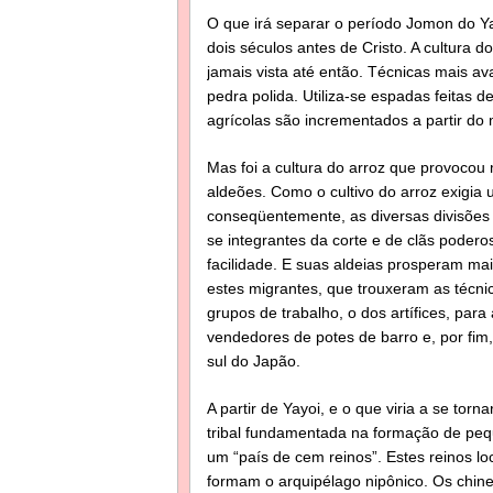
O que irá separar o período Jomon do Yay
dois séculos antes de Cristo. A cultura
jamais vista até então. Técnicas mais av
pedra polida. Utiliza-se espadas feitas d
agrícolas são incrementados a partir do 
Mas foi a cultura do arroz que provocou 
aldeões. Como o cultivo do arroz exigia u
conseqüentemente, as diversas divisões 
se integrantes da corte e de clãs poder
facilidade. E suas aldeias prosperam mai
estes migrantes, que trouxeram as técni
grupos de trabalho, o dos artífices, par
vendedores de potes de barro e, por fim,
sul do Japão.
A partir de Yayoi, e o que viria a se tor
tribal fundamentada na formação de peq
um “país de cem reinos”. Estes reinos lo
formam o arquipélago nipônico. Os chines