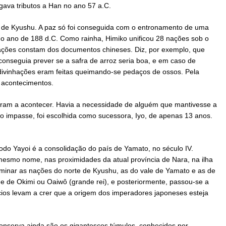
gava tributos a Han no ano 57 a.C.
s de Kyushu. A paz só foi conseguida com o entronamento de uma
no ano de 188 d.C. Como rainha, Himiko unificou 28 nações sob o
ações constam dos documentos chineses. Diz, por exemplo, que
conseguia prever se a safra de arroz seria boa, e em caso de
adivinhações eram feitas queimando-se pedaços de ossos. Pela
 acontecimentos.
aram a acontecer. Havia a necessidade de alguém que mantivesse a
do impasse, foi escolhida como sucessora, Iyo, de apenas 13 anos.
odo Yayoi é a consolidação do país de Yamato, no século IV.
 mesmo nome, nas proximidades da atual província de Nara, na ilha
inar as nações do norte de Kyushu, as do vale de Yamato e as de
 de Okimi ou Oaiwô (grande rei), e posteriormente, passou-se a
ios levam a crer que a origem dos imperadores japoneses esteja
nserva ainda são os gigantescos túmulos, conhecidos por