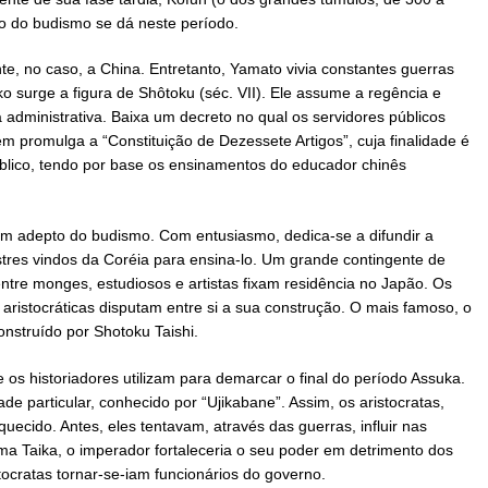
ão do budismo se dá neste período.
nte, no caso, a China. Entretanto, Yamato vivia constantes guerras
ko surge a figura de Shôtoku (séc. VII). Ele assume a regência e
dministrativa. Baixa um decreto no qual os servidores públicos
m promulga a “Constituição de Dezessete Artigos”, cuja finalidade é
público, tendo por base os ensinamentos do educador chinês
m adepto do budismo. Com entusiasmo, dedica-se a difundir a
stres vindos da Coréia para ensina-lo. Um grande contingente de
ntre monges, estudiosos e artistas fixam residência no Japão. Os
s aristocráticas disputam entre si a sua construção. O mais famoso, o
construído por Shotoku Taishi.
os historiadores utilizam para demarcar o final do período Assuka.
e particular, conhecido por “Uji­kabane”. Assim, os aristocratas,
uecido. Antes, eles tentavam, através das guerras, influir nas
a Taika, o imperador fortaleceria o seu poder em detrimento dos
stocratas tornar-se-iam funcionários do governo.