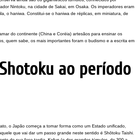
ador Nintoku, na cidade de Sakai, em Osaka. Os imperadores eram
gila, o haniwa. Constitui-se o haniwa de réplicas, em miniatura, de
ar do continente (China e Coréia) artesãos para ensinar os
s, quem sabe, os mais importantes foram o budismo e a escrita em
 Shotoku ao período
amato, o Japão começa a tomar forma como um Estado unificado,
Aquele que vai dar um passo grande neste sentido é Shôtoku Taishi.
nte de sua fase tardia, Kofun (o dos grandes túmulos, de 300 a