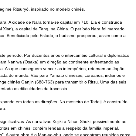
egime Ritsuryô, inspirado no modelo chinês.
ra. A cidade de Nara torna-se capital em 710. Ela é construída
 Xian), a capital de Tang, na China. O período Nara foi marcado
ico. Beneficiado pelo Estado, o budismo prosperou, assim como a
te período. Por duzentos anos o intercâmbio cultural e diplomático
xam Naniwa (Osaka) em direção ao continente enfrentando as
a. As que conseguem vencer as intempéries, retomam ao Japão
nçada do mundo. Vão para Yamato chineses, coreanos, indianos e
e chinês Ganjin (688-763) para transmitir o Ritsu. Uma das seis
entado as dificuldades da travessia.
xpande em todas as direções. No mosteiro de Todaiji é construído
ura.
gnificativas. As narrativas Kojiki e Nihon Shoki, possivelmente as
critas em chinês, contêm lendas a respeito da família imperial,
. A outra obra é o Man-yo-shu, onde se encontram reunidos cerca