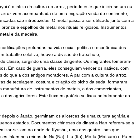
oi é o início da cultura do arroz, período este que inicia-se um ou
 do arroz vem acompanhada de uma migração vinda do continente,
ançadas são introduzidas. O metal passa a ser utilizado junto com a
e bronze e espelhos de metal nos rituais religiosos. Instrumentos
metal e da madeira.
modificações profundas na vida social, política e econômica dos
m trabalho coletivo, houve a divisão do trabalho e,
de classe, surgindo uma classe dirigente. Os imigrantes tomaram-
osos. Em caso de guerra, eles conseguiam vencer os nativos, com
s do que a dos antigos moradores. A par com a cultura do arroz,
cas de tecelagem, costura e criação do bicho da seda, formaram
a a manufatura de instrumentos de metais, o dos comerciantes,
 o dos agricultores. Este fluxo migratório se fixou notadamente ao
nar depois o Japão, germinam os alicerces de uma cultura agrária e
uenos estados. Documentos chineses da dinastia Han referem-se a
calizar-se-iam ao norte de Kyushu, uma das quatro ilhas que
es falam nos reinos de Nu (Na), l-tu (Ito), Mo-lu (Matsura) e Pu-mi