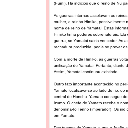
(Fumi). Há indícios que o reino de Nu pa
As guerras internas assolavam os reino
mulher, a rainha Himiko, possivelmente 
nome de reino de Yamatai. Estas inform
Himiko tinha poderes sobrenaturais. Ela 
guerra, se Yamatai sairia vencedor. As 
rachadura produzida, podia se prever os
Com a morte de Himiko, as guerras volt
unificação de Yamatai. Portanto, diante 
Assim, Yamatai continuou existindo.
Outro fato importante acontecido no perí
Yamato localizava-se ao lado do rio, do
central de Honshu. Yamato consegue dom
Izumo. O chefe de Yamato recebe o nome
denominá-Io Tennô (imperador). Os indíc
em Yamato.
Dos tempos de Yamato, o que o Japão co