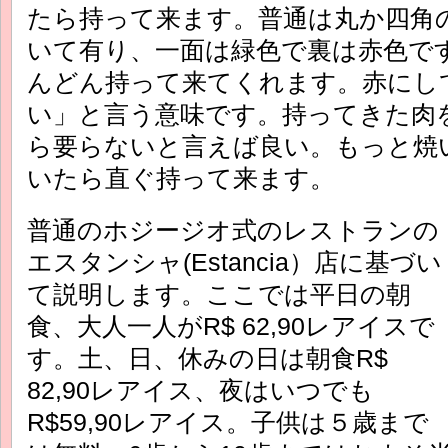
たら持って来ます。普通は丸か四角
いて有り、一面は緑色で裏は赤色で
んどん持って来てくれます。赤にし
い」と言う意味です。持ってきた肉
ら要らないと言えば良い。もっと焼
いたら直ぐ持って来ます。
普通のホジージオ式のレストランの
エスタンシャ(Estancia）店に基づい
て説明します。ここでは平日の朝
食、大人一人がR$ 62,90レアイスで
す。土、日、休みの日は朝食R$
82,90レアイス、夜はいつでも
R$59,90レアイス。子供は５歳まで