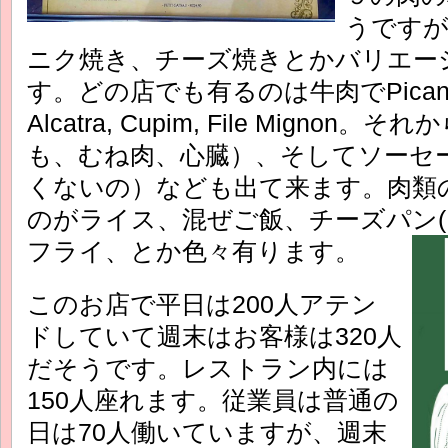
うですが
ニク焼き、チーズ焼きとかバリエー
す。どの店でも有るのは牛肉でPicanha, Fra
Alcatra, Cupim, File Migno
も、むね肉、心臓）、そしてソーセ
くないの）なども出て来ます。肉類
のがライス、混ぜご飯、チーズパン(Pão 
フライ、とか色々有ります。
このお店で平日は200人アテン
ドしていて週末はお客様は320人
だそうです。レストラン内には
150人座れます。従業員は普通の
日は70人働いていますが、週末