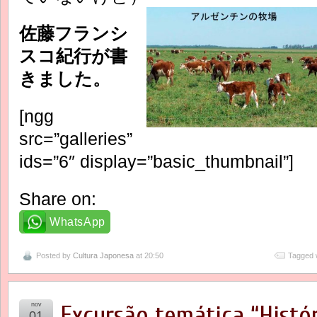
佐藤フランシ
スコ紀行が書
きました。
[ngg
src=”galleries”
ids=”6″ display=”basic_thumbnail”]
Share on:
WhatsApp
Posted by
Cultura Japonesa
at 20:50
Tagged 
nov
Excursão temática “Histó
01