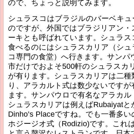
ので、ちょっと説明てみます。
シュラスコはブラジルのバーベキュ
のですが、外国ではブラジリアン・
ーキとも呼ばれています。シュラス
食べるのにはシュラスカリア（シュ
コ専門の食堂）へ行きます。サンパ
市だけでおよそ500軒のシュラスカ
が有ります。シュラスカリアは二種
り、アラカルト式は数少ないですが
ます。サンパウロで有名なアラカル
シュラスカリアは例えばRubaiyatと
Dinho’s Placeですね。でも一番多
ホジージオ式（Rodizio)です。こ
と言う贅沢なレストランです。日本