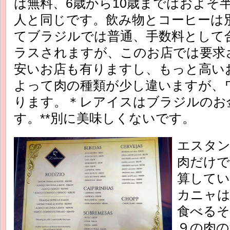
は無料、6歳から10歳まではおよそ
人と同じです。飲み物とコーヒーは
てブラジルでは普通、手数料として
ラスされますが、このお店では要求
安いお店も有りますし、もっと高い
よって肉の種類が少し違いますが、ワ
ります。＊レアイスはブラジルのお金
す。**別に美味しくないです。
エスタン
肉だけで
算してい
カニャは
食べるそ
９の肉の