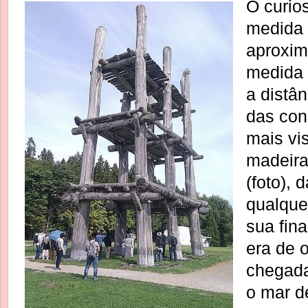
O curio
medida 
aproxi
medida 
a distân
das con
mais vi
madeir
(foto), 
qualque
sua fin
era de 
chegad
o mar d