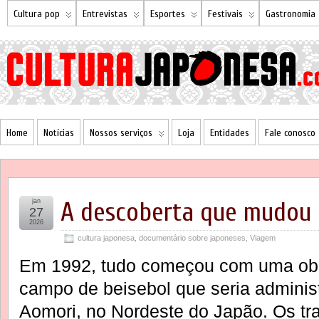
Cultura pop
Entrevistas
Esportes
Festivais
Gastronomia
Home
Notícias
Nossos serviços
Loja
Entidades
Fale conosco
jan
A descoberta que mudou a
27
2026
cultura japonesa
,
documentário sobre japoneses
,
Viagem
Em 1992, tudo começou com uma obr
campo de beisebol que seria administ
Aomori, no Nordeste do Japão. Os tr