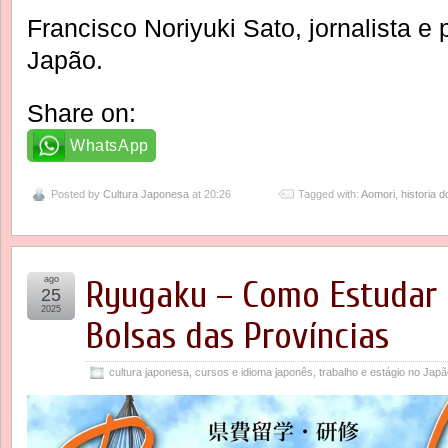
Francisco Noriyuki Sato, jornalista e 
Japão.
Share on:
WhatsApp
Posted by
Cultura Japonesa
at 20:26
Tagged with:
Aomori
,
historia 
ago
Ryugaku – Como Estudar 
25
2025
Bolsas das Províncias
cultura japonesa
,
cursos e idioma japonês
,
trabalho e estágio no Jap