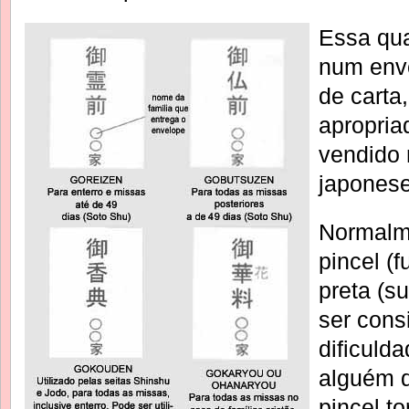
Essa qua
num env
de carta
apropria
vendido 
japonese
Normalm
pincel (f
preta (s
ser cons
dificuld
alguém 
pincel to