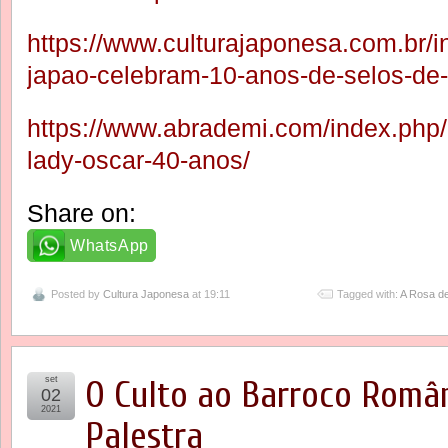
https://www.culturajaponesa.com.br/i
japao-celebram-10-anos-de-selos-de
https://www.abrademi.com/index.php
lady-oscar-40-anos/
Share on:
WhatsApp
Posted by
Cultura Japonesa
at 19:11
Tagged with:
A Rosa de
set
O Culto ao Barroco Român
02
2021
Palestra