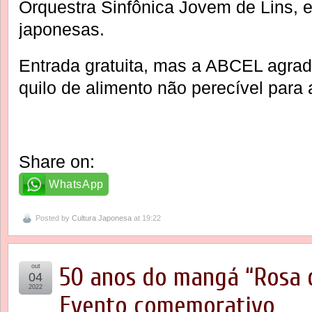
Orquestra Sinfônica Jovem de Lins, e
japonesas.
Entrada gratuita, mas a ABCEL agra
quilo de alimento não perecível para 
Share on:
WhatsApp
Posted by
Cultura Japonesa
at 19:22
out
50 anos do mangá “Rosa d
04
2022
Evento comemorativo