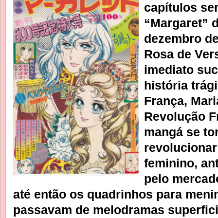
capítulos se
“Margaret” d
dezembro de
Rosa de Ver
imediato suc
história trá
França, Mari
Revolução F
mangá se to
revoluciona
feminino, a
pelo mercado
até então os quadrinhos para meni
passavam de melodramas superfici