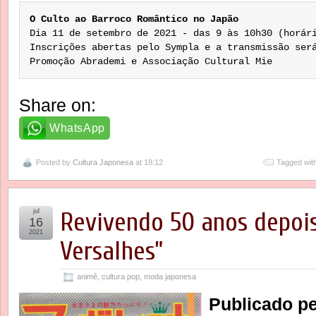
O Culto ao Barroco Romântico no Japão
Dia 11 de setembro de 2021 - das 9 às 10h30 (horári
Inscrições abertas pelo Sympla e a transmissão ser
Promoção Abrademi e Associação Cultural Mie
Share on:
WhatsApp
Posted by
Cultura Japonesa
at 18:12
Tagged wit
jul
Revivendo 50 anos depois
16
2021
Versalhes”
animê
,
cultura pop
,
moda japonesa
Publicado pe