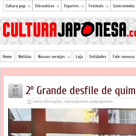
Cultura pop
Entrevistas
Esportes
Festivais
Gastronomia
Home
Notícias
Nossos serviços
Loja
Entidades
Fale conosco
ago
2º Grande desfile de qui
07
2023
avisos informações
,
cultura japonesa
,
moda japonesa