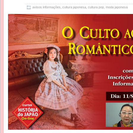
avisos informações
,
cultura japonesa
,
cultura pop
,
moda japonesa