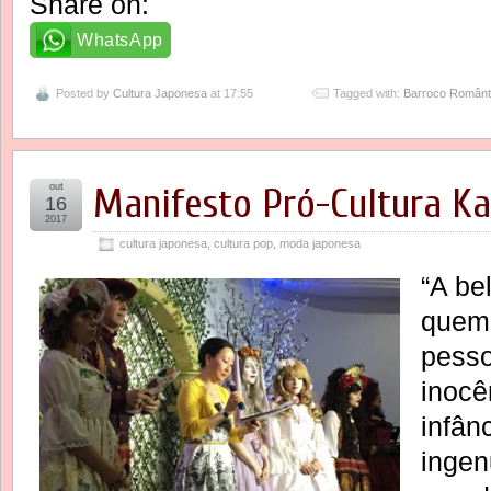
Share on:
WhatsApp
Posted by
Cultura Japonesa
at 17:55
Tagged with:
Barroco Românt
out
Manifesto Pró-Cultura Ka
16
2017
cultura japonesa
,
cultura pop
,
moda japonesa
“A be
quem
pesso
inocê
infân
ingen