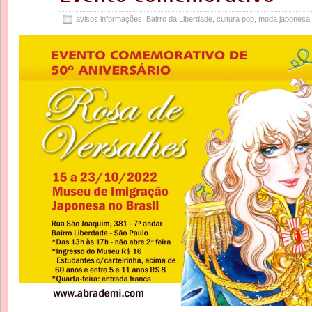
avisos informações
,
Bairro da Liberdade
,
cultura pop
,
moda japonesa