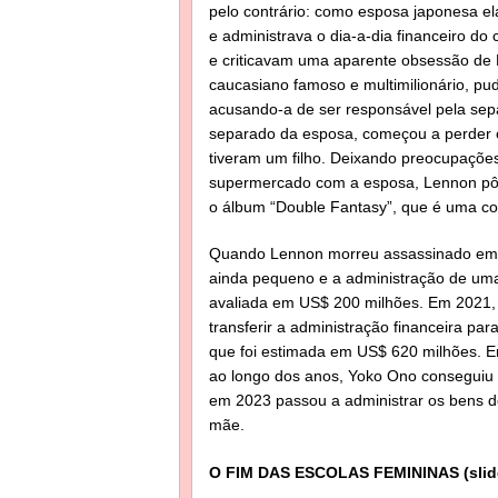
pelo contrário: como esposa japonesa ela
e administrava o dia-a-dia financeiro d
e criticavam uma aparente obsessão de Le
caucasiano famoso e multimilionário, pu
acusando-a de ser responsável pela sep
separado da esposa, começou a perder o c
tiveram um filho. Deixando preocupaçõ
supermercado com a esposa, Lennon pôde 
o álbum “Double Fantasy”, que é uma 
Quando Lennon morreu assassinado em 1
ainda pequeno e a administração de uma
avaliada em US$ 200 milhões. Em 2021, j
transferir a administração financeira pa
que foi estimada em US$ 620 milhões. E
ao longo dos anos, Yoko Ono conseguiu t
em 2023 passou a administrar os bens d
mãe.
O FIM DAS ESCOLAS FEMININAS (slid