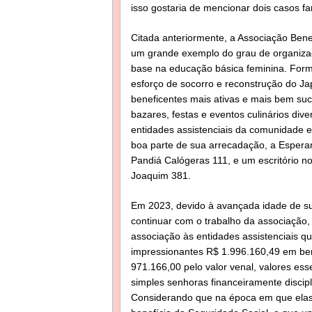
isso gostaria de mencionar dois casos f
Citada anteriormente, a Associação Be
um grande exemplo do grau de organiza
base na educação básica feminina. Form
esforço de socorro e reconstrução do J
beneficentes mais ativas e mais bem suc
bazares, festas e eventos culinários div
entidades assistenciais da comunidade 
boa parte de sua arrecadação, a Espera
Pandiá Calógeras 111, e um escritório n
Joaquim 381.
Em 2023, devido à avançada idade de su
continuar com o trabalho da associação, 
associação às entidades assistenciais q
impressionantes R$ 1.996.160,49 em ben
971.166,00 pelo valor venal, valores es
simples senhoras financeiramente discip
Considerando que na época em que elas