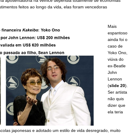
uma aposentadoria na velhice dependia totalmente de economias
estimentos feitos ao longo da vida, elas foram vencedoras
Mais
espantoso
ainda foi o
caso de
Yoko Ono,
viúva do
ex-Beatle
John
Lennon
(
slide 20
).
Ser artista
não quis
dizer que
ela teria
olas japonesas e adotado um estilo de vida desregrado, muito