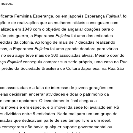
amosos.
neficente Feminina Esperança, ou em japonês Esperança
Fujinkai
, foi
ção e de realizações que as mulheres nikkeis conseguiam com
alizada em 1949 com o objetivo de angariar doações para o
apão pós-guerra, a Esperança
Fujinkai
foi uma das entidades
edidas da colônia. Ao longo de mais de 7 décadas realizando
ersos, a Esperança
Fujinkai
foi uma grande doadora para várias
e no seu auge teve mais de 300 associadas ativas. Mesmo doando
nça
Fujinkai
conseguiu comprar sua sede própria, uma casa na Rua
o prédio da Sociedade Brasileira de Cultura Japonesa, na Rua São
as associadas e a falta de interesse de jovens gerações em
elas decidiram encerrar atividades e doar o patrimônio da
ue sempre apoiaram. O levantamento final chegou a
s móveis e em espécie, e o imóvel da sede foi avaliado em R$
ses divididos entre 9 entidades. Nada mal para um um grupo de
linadas que dedicavam parte de seu tempo livre a um ideal.
 começaram não havia qualquer suporte governamental ou