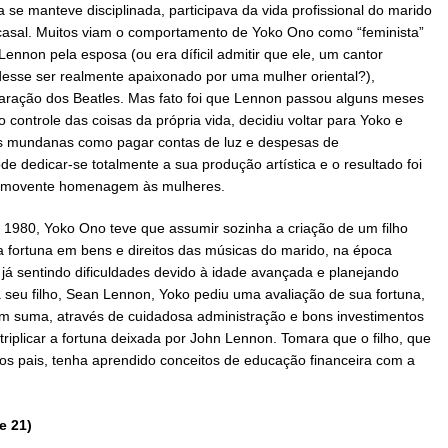
 se manteve disciplinada, participava da vida profissional do marido
o casal. Muitos viam o comportamento de Yoko Ono como “feminista”
nnon pela esposa (ou era díficil admitir que ele, um cantor
desse ser realmente apaixonado por uma mulher oriental?),
aração dos Beatles. Mas fato foi que Lennon passou alguns meses
ontrole das coisas da própria vida, decidiu voltar para Yoko e
es mundanas como pagar contas de luz e despesas de
dedicar-se totalmente a sua produção artística e o resultado foi
comovente homenagem às mulheres.
980, Yoko Ono teve que assumir sozinha a criação de um filho
 fortuna em bens e direitos das músicas do marido, na época
á sentindo dificuldades devido à idade avançada e planejando
ra seu filho, Sean Lennon, Yoko pediu uma avaliação de sua fortuna,
m suma, através de cuidadosa administração e bons investimentos
riplicar a fortuna deixada por John Lennon. Tomara que o filho, que
os pais, tenha aprendido conceitos de educação financeira com a
e 21)