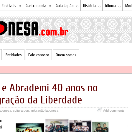
Festivais
Gastronomia
Guia Japão
História
Idioma
Mod
Entidades
Fale conosco
Quem somos
 e Abrademi 40 anos no
ração da Liberdade
japonesa
,
cultura pop
,
imigração japonesa
Add comments
de
oi