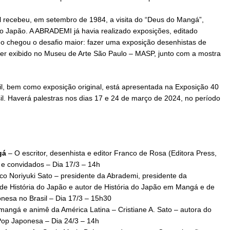
 recebeu, em setembro de 1984, a visita do “Deus do Mangá”,
 Japão. A ABRADEMI já havia realizado exposições, editado
do chegou o desafio maior: fazer uma exposição desenhistas de
ser exibido no Museu de Arte São Paulo – MASP, junto com a mostra
sil, bem como exposição original, está apresentada na Exposição 40
l. Haverá palestras nos dias 17 e 24 de março de 2024, no período
gá
– O escritor, desenhista e editor Franco de Rosa (Editora Press,
 e convidados – Dia 17/3 – 14h
co Noriyuki Sato – presidente da Abrademi, presidente da
de História do Japão e autor de História do Japão em Mangá e de
onesa no Brasil – Dia 17/3 – 15h30
 mangá e animê da América Latina – Cristiane A. Sato – autora do
 Pop Japonesa – Dia 24/3 – 14h