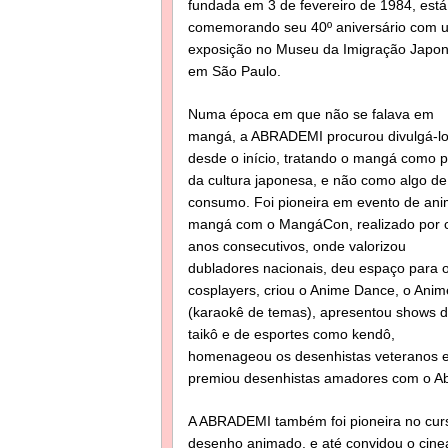
fundada em 3 de fevereiro de 1984, está
comemorando seu 40º aniversário com 
exposição no Museu da Imigração Japon
em São Paulo.
Numa época em que não se falava em
mangá, a ABRADEMI procurou divulgá-l
desde o início, tratando o mangá como p
da cultura japonesa, e não como algo de
consumo. Foi pioneira em evento de ani
mangá com o MangáCon, realizado por 
anos consecutivos, onde valorizou
dubladores nacionais, deu espaço para 
cosplayers, criou o Anime Dance, o Anim
(karaokê de temas), apresentou shows 
taikô e de esportes como kendô,
homenageou os desenhistas veteranos 
premiou desenhistas amadores com o Ab
A ABRADEMI também foi pioneira no curs
desenho animado, e até convidou o cineas