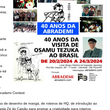
uma
esa,
o
arte
mê e
cinco
os
e-kê
de
e
rademi Contest.
o de desenho de mangá, de roteiros de HQ, de introdução ao
ta Zé do Caixão para ensinar a criatividade para roteiros.