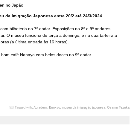
ten no Japão
 da Imigração Japonesa entre 20/2 até 24/3/2024.
om bilheteria no 7º andar. Exposições no 8º e 9º andares.
ndar. O museu funciona de terça a domingo, e na quarta-feira a
horas (a última entrada às 16 horas).
 bom café Nanaya com belos doces no 9º andar.
Tagged with:
Abrademi
,
Bunkyo
,
museu da imigração japonesa
,
Osamu Tezuka