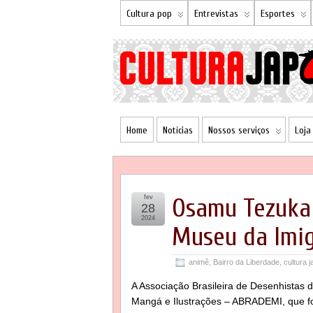
Cultura pop
Entrevistas
Esportes
Home
Notícias
Nossos serviços
Loja
fev
Osamu Tezuka
28
2024
Museu da Imig
animê
,
Bairro da Liberdade
,
cultura 
A Associação Brasileira de Desenhistas 
Mangá e Ilustrações – ABRADEMI, que f