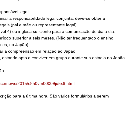
sponsável legal.
nar a responsabilidade legal conjunta, deve-se obter a
gais (pai e mãe ou representante legal).
vel 4) ou inglesa suficiente para a comunicação do dia a dia.
ríodo superior a seis meses. (Não ter frequentado o ensino
eses, no Japão)
dar a compreensão em relação ao Japão.
a, estando apto a conviver em grupo durante sua estadia no Japão.
ão:
/office/news/2015/c8h0vm00009ju5x6.html
crição para a última hora. São vários formulários a serem