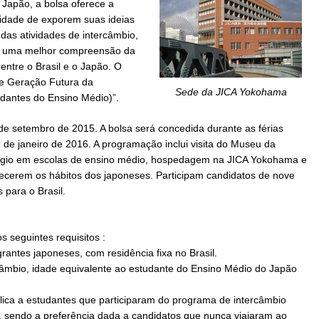
o Japão, a bolsa oferece a
idade de exporem suas ideias
 das atividades de intercâmbio,
m uma melhor compreensão da
 entre o Brasil e o Japão. O
de Geração Futura da
Sede da JICA Yokohama
dantes do Ensino Médio)”.
 de setembro de 2015. A bolsa será concedida durante as férias
9 de janeiro de 2016. A programação inclui visita do Museu da
gio em escolas de ensino médio, hospedagem na JICA Yokohama e
ecerem os hábitos dos japoneses. Participam candidatos de nove
 para o Brasil.
s seguintes requisitos :
rantes japoneses, com residência fixa no Brasil.
rcâmbio, idade equivalente ao estudante do Ensino Médio do Japão
lica a estudantes que participaram do programa de intercâmbio
 sendo a preferência dada a candidatos que nunca viajaram ao