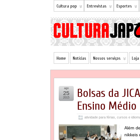
Cultura pop
Entrevistas
Esportes
Home
Notícias
Nossos serviços
Loja
ago
Bolsas da JIC
25
2015
Ensino Médio
atividade para férias
,
cursos e idiom
Além de
nikkeis