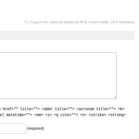
Tagged with:
bolsa de estudo da JICA
,
ensino médio
,
JICA Yokohama
a href="" title=""> <abbr title=""> <acronym title=""> <b>
el datetime=""> <em> <i> <q cite=""> <s> <strike> <strong>
(required)