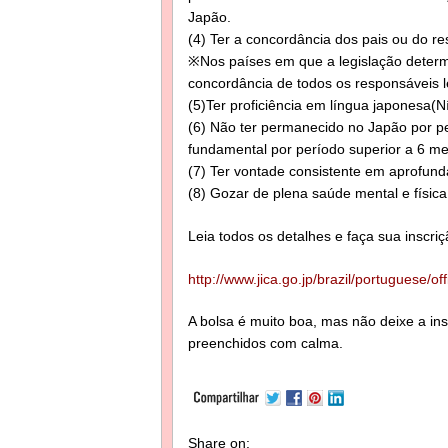
Japão.
(4) Ter a concordância dos pais ou do re
※Nos países em que a legislação determi
concordância de todos os responsáveis le
(5)Ter proficiência em língua japonesa(Ní
(6) Não ter permanecido no Japão por pe
fundamental por período superior a 6 m
(7) Ter vontade consistente em aprofun
(8) Gozar de plena saúde mental e físic
Leia todos os detalhes e faça sua inscriç
http://www.jica.go.jp/brazil/portuguese
A bolsa é muito boa, mas não deixe a ins
preenchidos com calma.
Share on: