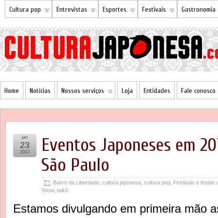
Cultura pop
Entrevistas
Esportes
Festivais
Gastronomia
Home
Notícias
Nossos serviços
Loja
Entidades
Fale conosco
jan
Eventos Japoneses em 20
23
2013
São Paulo
Bairro da Liberdade
,
cultura japonesa
,
cultura pop
,
Festivais e festas 
Show
,
taikô
Estamos divulgando em primeira mão as