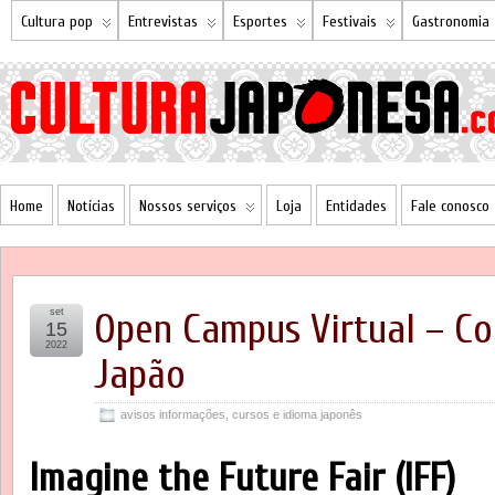
Cultura pop
Entrevistas
Esportes
Festivais
Gastronomia
Home
Notícias
Nossos serviços
Loja
Entidades
Fale conosco
set
Open Campus Virtual – C
15
2022
Japão
avisos informações
,
cursos e idioma japonês
Imagine the Future Fair (IFF)