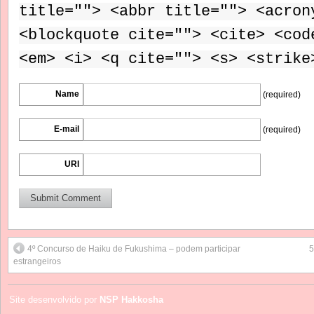
title=""> <abbr title=""> <acron
<blockquote cite=""> <cite> <cod
<em> <i> <q cite=""> <s> <strike
Name
(required)
E-mail
(required)
URI
4º Concurso de Haiku de Fukushima – podem participar
5
estrangeiros
Site desenvolvido por
NSP Hakkosha