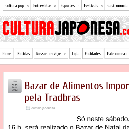
Cultura pop
Entrevistas
Esportes
Festivais
Gastronomia
Home
Notícias
Nossos serviços
Loja
Entidades
Fale conosco
nov
Bazar de Alimentos Impo
29
2012
pela Tradbras
comida japonesa
Só neste sábado,
16 h, será realizado o Bazar de Natal da