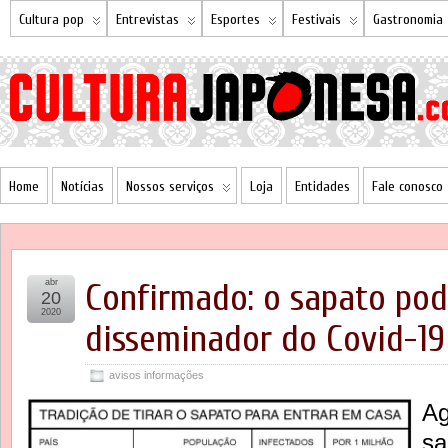
Cultura pop
Entrevistas
Esportes
Festivais
Gastronomia
Home
Notícias
Nossos serviços
Loja
Entidades
Fale conosco
abr
Confirmado: o sapato pod
20
2020
disseminador do Covid-19
avisos informações
Ag
sa