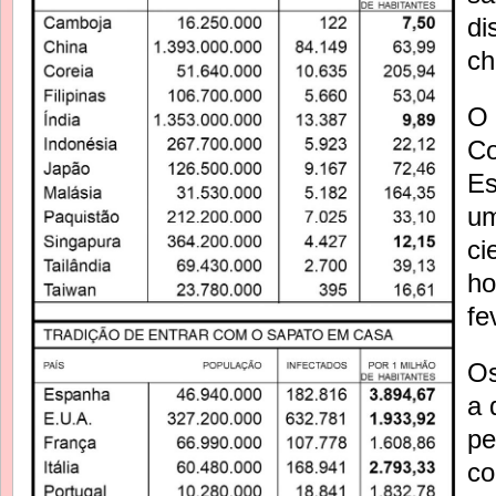
di
ch
O 
Co
Es
um
ci
ho
fe
Os
a 
pe
co