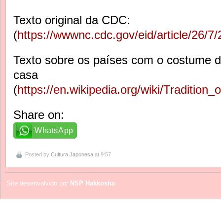
Texto original da CDC:
(
https://wwwnc.cdc.gov/eid/article/26/7/
Texto sobre os países com o costume d
casa
(
https://en.wikipedia.org/wiki/Traditi
Share on:
WhatsApp
Posted by
Cultura Japonesa
at 9:57
Site desenvolvido por
NSP Hakkosha