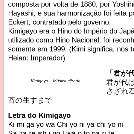
composta por volta de 1880, por Yoshih
Hayashi, e sua harmonização foi feita 
Eckert, contratado pelo governo.
Kimigayo era o Hino do Império do Jap
utilizado como Hino Nacional, foi recon
somente em 1999. (Kimi significa, nos 
Heian: Imperador)
「君が
君が代
Kimigayo – Música cifrada
さざれ
苔の生すまで
Letra do Kimigayo
Ki-mi ga yo wa Chi-yo ni ya-chi-yo ni
Sa-za-re ish-i no I wa-o to na-ri-te,