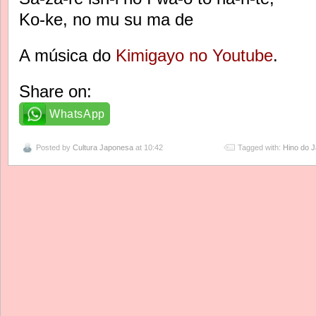
Ko-ke, no mu su ma de
A música do
Kimigayo no Youtube
.
Share on:
WhatsApp
Posted by
Cultura Japonesa
at 10:42
Tagged with:
Hino do 