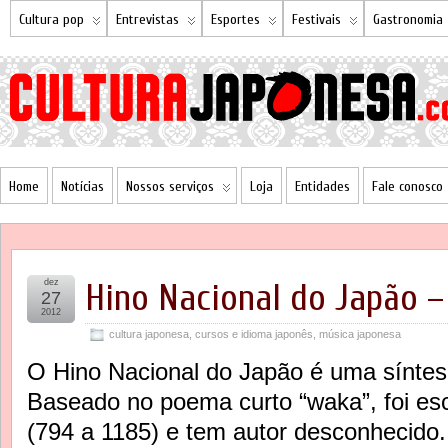
Cultura pop
Entrevistas
Esportes
Festivais
Gastronomia
Home
Notícias
Nossos serviços
Loja
Entidades
Fale conosco
dez
Hino Nacional do Japão –
27
2012
cultura japonesa
,
cursos e idioma japonês
,
música japonesa
O Hino Nacional do Japão é uma síntes
Baseado no poema curto “waka”, foi esc
(794 a 1185) e tem autor desconhecido.