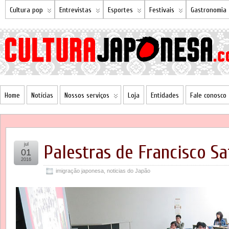
Cultura pop
Entrevistas
Esportes
Festivais
Gastronomia
Home
Notícias
Nossos serviços
Loja
Entidades
Fale conosco
jul
Palestras de Francisco S
01
2016
imigração japonesa
,
noticias do Japão