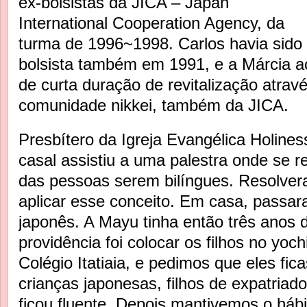
ex-bolsistas da JICA – Japan
International Cooperation Agency, da
turma de 1996~1998. Carlos havia sido
bolsista também em 1991, e a Márcia a
de curta duração de revitalização atravé
comunidade nikkei, também da JICA.
Presbítero da Igreja Evangélica Holines
casal assistiu a uma palestra onde se r
das pessoas serem bilíngues. Resolvera
aplicar esse conceito. Em casa, passa
japonês. A Mayu tinha então três anos d
providência foi colocar os filhos no yoch
Colégio Itatiaia, e pedimos que eles fi
crianças japonesas, filhos de expatria
ficou fluente. Depois mantivemos o háb