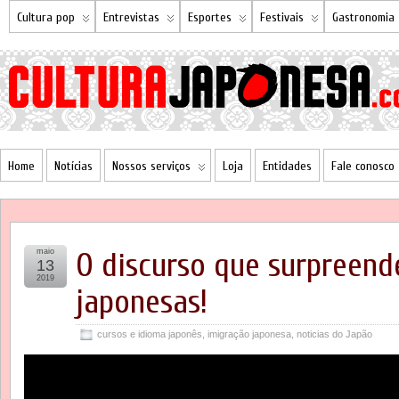
Cultura pop
Entrevistas
Esportes
Festivais
Gastronomia
Home
Notícias
Nossos serviços
Loja
Entidades
Fale conosco
maio
O discurso que surpreend
13
2019
japonesas!
cursos e idioma japonês
,
imigração japonesa
,
noticias do Japão