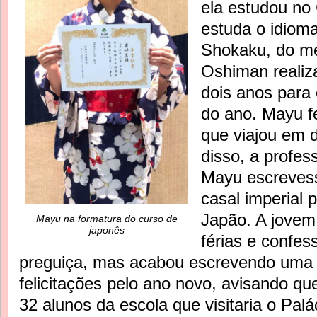
ela estudou no
estuda o idiom
Shokaku, do me
Oshiman realiz
dois anos para 
do ano. Mayu fe
que viajou em 
disso, a profes
Mayu escreve
casal imperial 
Japão. A jovem
Mayu na formatura do curso de
japonês
férias e confe
preguiça, mas acabou escrevendo um
felicitações pelo ano novo, avisando que
32 alunos da escola que visitaria o Palá