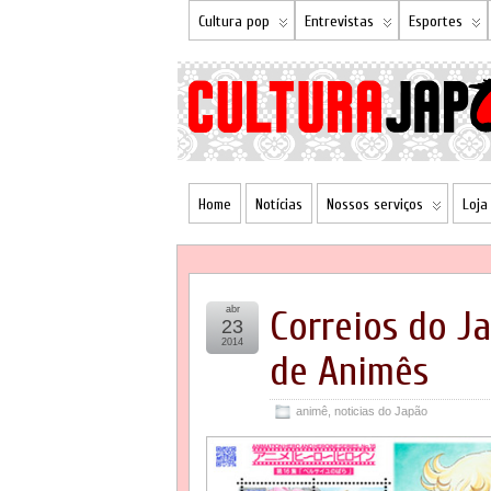
Cultura pop
Entrevistas
Esportes
Home
Notícias
Nossos serviços
Loja
abr
Correios do J
23
2014
de Animês
animê
,
noticias do Japão