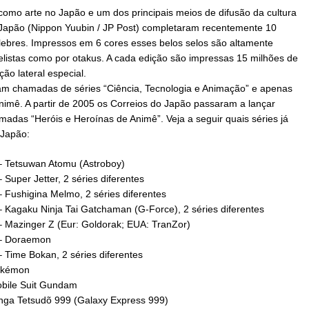
omo arte no Japão e um dos principais meios de difusão da cultura
o Japão (Nippon Yuubin / JP Post) completaram recentemente 10
ebres. Impressos em 6 cores esses belos selos são altamente
atelistas como por otakus. A cada edição são impressas 15 milhões de
ão lateral especial.
ram chamadas de séries “Ciência, Tecnologia e Animação” e apenas
imê. A partir de 2005 os Correios do Japão passaram a lançar
madas “Heróis e Heroínas de Animê”. Veja a seguir quais séries já
 Japão:
 – Tetsuwan Atomu (Astroboy)
Super Jetter, 2 séries diferentes
– Fushigina Melmo, 2 séries diferentes
– Kagaku Ninja Tai Gatchaman (G-Force), 2 séries diferentes
– Mazinger Z (Eur: Goldorak; EUA: TranZor)
 – Doraemon
 Time Bokan, 2 séries diferentes
Pokémon
obile Suit Gundam
inga Tetsudõ 999 (Galaxy Express 999)