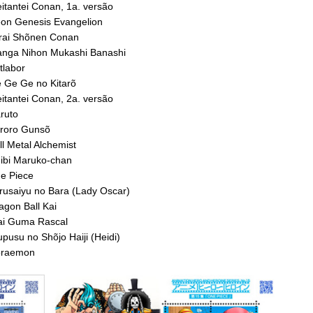
itantei Conan, 1a. versão
eon Genesis Evangelion
irai Shõnen Conan
Manga Nihon Mukashi Banashi
tlabor
e Ge Ge no Kitarõ
itantei Conan, 2a. versão
ruto
eroro Gunsõ
l Metal Alchemist
hibi Maruko-chan
ne Piece
rusaiyu no Bara (Lady Oscar)
agon Ball Kai
rai Guma Rascal
pusu no Shõjo Haiji (Heidi)
Doraemon