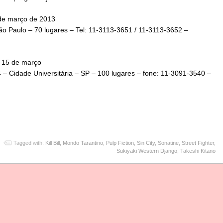
 de março de 2013
o Paulo – 70 lugares – Tel: 11-3113-3651 / 11-3113-3652 –
a 15 de março
4 – Cidade Universitária – SP – 100 lugares – fone: 11-3091-3540 –
Tagged with:
Kill Bill
,
Mondo Tarantino
,
Pulp Fiction
,
Sin City
,
Sonatine
,
Street Fighter
,
Sukiyaki Western Django
,
Takeshi Kitano