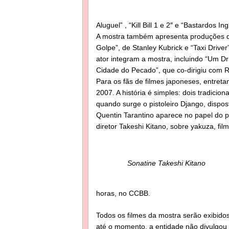
Aluguel” , “Kill Bill 1 e 2″ e “Bastardos I
A mostra também apresenta produções q
Golpe”, de Stanley Kubrick e “Taxi Driver
ator integram a mostra, incluindo “Um Dr
Cidade do Pecado”, que co-dirigiu com R
Para os fãs de filmes japoneses, entreta
2007. A história é simples: dois tradic
quando surge o pistoleiro Django, dispos
Quentin Tarantino aparece no papel do p
diretor Takeshi Kitano, sobre yakuza, fi
Sonatine Takeshi Kitano
horas, no CCBB.
Todos os filmes da mostra serão exibid
até o momento, a entidade não divulgou