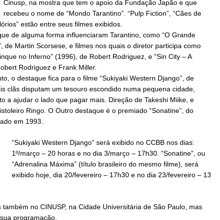
Cinusp, na mostra que tem o apoio da Fundação Japão e que
recebeu o nome de “Mondo Tarantino”. “Pulp Fiction”, “Cães de
nglórios” estão entre seus filmes exibidos.
ue de alguma forma influenciaram Tarantino, como “O Grande
”, de Martin Scorsese, e filmes nos quais o diretor participa como
inque no Inferno” (1996), de Robert Rodriguez, e “Sin City – A
obert Rodriguez e Frank Miller.
nto, o destaque fica para o filme “Sukiyaki Western Django”, de
ionais clãs disputam um tesouro escondido numa pequena cidade,
to a ajudar o lado que pagar mais. Direção de Takeshi Miike, e
istoleiro Ringo. O Outro destaque é o premiado “Sonatine”, do
lmado em 1993.
“Sukiyaki Western Django” será exibido no CCBB nos dias:
1º/março – 20 horas e no dia 3/março – 17h30. “Sonatine”, ou
“Adrenalina Máxima” (título brasileiro do mesmo filme), será
exibido hoje, dia 20/fevereiro – 17h30 e no dia 23/fevereiro – 13
os também no CINUSP, na Cidade Universitária de São Paulo, mas
 sua programação.