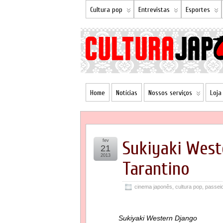
Cultura pop
Entrevistas
Esportes
Home
Notícias
Nossos serviços
Loja
fev
Sukiyaki Wes
21
2013
Tarantino
cinema japonês
,
cultura pop
,
passei
Sukiyaki Western Django