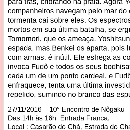
para trás, chorando na praia. Agora 
companheiros navegam pelo mar do 
tormenta cai sobre eles. Os espectro
mortos em sua última batalha, se erg
Tomomori, que os ameaça. Yoshitsu
espada, mas Benkei os aparta, pois l
com armas, é inútil. Ele esfrega as c
invoca Fudô e todos os seus bodhisat
cada um de um ponto cardeal, e Fudô
enfraquece, tenta uma última invest
repelido, sumindo no branco das es
27/11/2016 – 10° Encontro de Nôgaku
Das 14h às 16h Entrada Franca.
Local : Casarão do Chá, Estrada do Chá