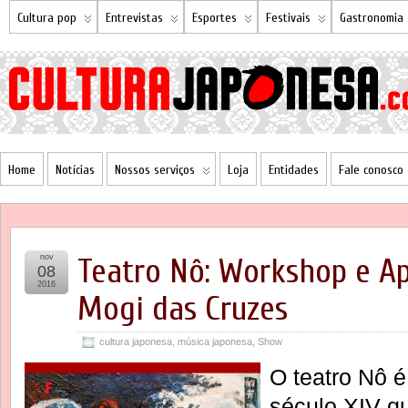
Cultura pop
Entrevistas
Esportes
Festivais
Gastronomia
Home
Notícias
Nossos serviços
Loja
Entidades
Fale conosco
nov
Teatro Nô: Workshop e A
08
2016
Mogi das Cruzes
cultura japonesa
,
música japonesa
,
Show
O teatro Nô 
século XIV q