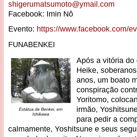
shigerumatsumoto@ymail.com
Facebook: Imin Nô
Evento:
https://www.facebook.com/e
FUNABENKEI
Após a vitória do 
Heike, soberanos
anos, um boato m
conspiração contr
Yoritomo, colocan
irmão, Yoshitsune
Estátua de Benkei, em
Ishikawa
para pedir a com
calmamente, Yoshitsune e seus segui