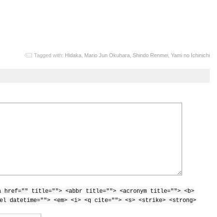
Tagged with:
Hidaka
,
Mario Jun Okuhara
,
Shindo Renmei
,
Yami no Ichinichi
a href="" title=""> <abbr title=""> <acronym title=""> <b>
el datetime=""> <em> <i> <q cite=""> <s> <strike> <strong>