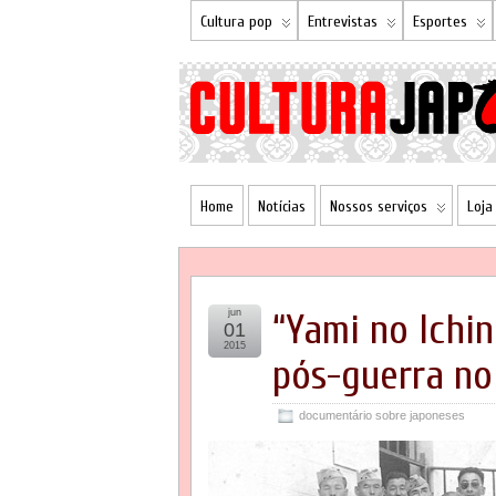
Cultura pop
Entrevistas
Esportes
Home
Notícias
Nossos serviços
Loja
jun
“Yami no Ichin
01
2015
pós-guerra no 
documentário sobre japoneses