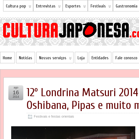
Cultura pop
Entrevistas
Esportes
Festivais
Gastronomia
Home
Notícias
Nossos serviços
Loja
Entidades
Fale conosco
ago
12º Londrina Matsuri 2014
16
2014
Oshibana, Pipas e muito 
Festivais e festas orientais