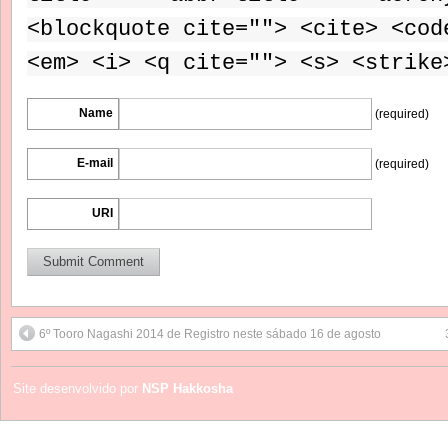
<blockquote cite=""> <cite> <cod
<em> <i> <q cite=""> <s> <strike
Name
(required)
E-mail
(required)
URI
6º Tooro Nagashi 2014 de Registro neste sábado 16 de agosto
Site desenvolvido por
NSP Hakkosha