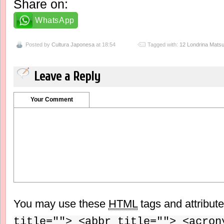
Share on:
WhatsApp
Posted by
Cultura Japonesa
at 18:54
Tagged with:
12 Londrina Matsu
Leave a Reply
Your Comment
You may use these
HTML
tags and attribut
title=""> <abbr title=""> <acron