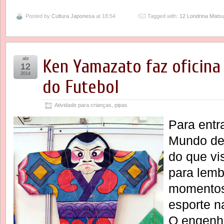
Posted by
Cultura Japonesa
at 18:54
Tagged with:
12 Londrina Matsu
abr
Ken Yamazato faz oficina
12
2014
do Futebol
Atividade para crianças
,
pipas
Para entr
Mundo de 
do que vi
para lembr
momentos
esporte n
O engenh