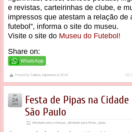
e revistas, carteirinhas de clube, e m
impressos que atestam a relação de a
futebol”, informa o site do museu.
Visite o site do
Museu do Futebol!
Share on:
WhatsApp
Posted by
Cultura Japonesa
at 20:03
jan
Festa de Pipas na Cidade 
24
2014
São Paulo
Atividade para crianças
,
atividade para férias
,
pipas