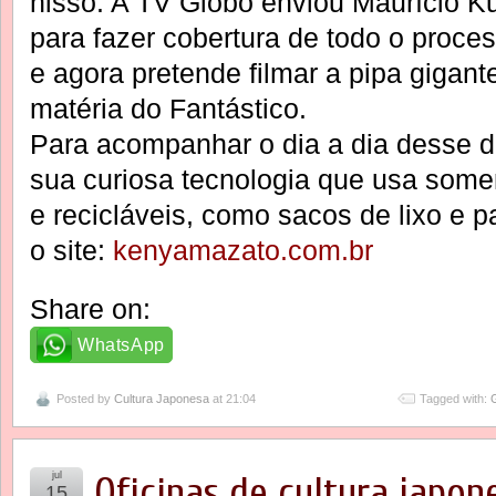
nisso. A TV Globo enviou Maurício K
para fazer cobertura de todo o proces
e agora pretende filmar a pipa gigant
matéria do Fantástico.
Para acompanhar o dia a dia desse d
sua curiosa tecnologia que usa somen
e recicláveis, como sacos de lixo e p
o site:
kenyamazato.com.br
Share on:
WhatsApp
Posted by
Cultura Japonesa
at 21:04
Tagged with:
jul
Oficinas de cultura japon
15