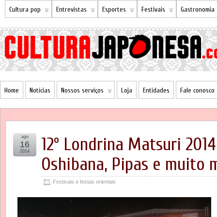
Cultura pop
Entrevistas
Esportes
Festivais
Gastronomia
Home
Notícias
Nossos serviços
Loja
Entidades
Fale conosco
ago
12º Londrina Matsuri 2014
16
2014
Oshibana, Pipas e muito 
Festivais e festas orientais