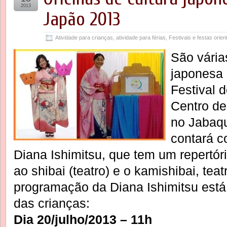
2013
Japão 2013
Atividade para crianças
,
atividade para férias
,
Festivais e festas orien
São várias
japonesa 
Festival 
Centro de
no Jabaqu
contará c
Diana Ishimitsu, que tem um repertór
ao shibai (teatro) e o kamishibai, teat
programação da Diana Ishimitsu está
das crianças:
Dia 20/julho/2013 – 11h