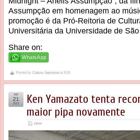
Midnight – Anelis Assumpção”, da fil
Assumpção em homenagem ao músico
promoção é da Pró-Reitoria de Cultu
Universitária da Universidade de São
Share on:
WhatsApp
Posted by
Cultura Japonesa
at 9:35
ago
Ken Yamazato tenta reco
21
2013
maior pipa novamente
pipas