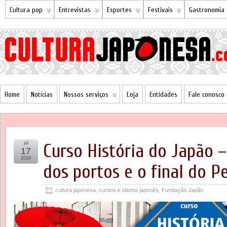
Cultura pop
Entrevistas
Esportes
Festivais
Gastronomia
Home
Notícias
Nossos serviços
Loja
Entidades
Fale conosco
jul
Curso História do Japão –
17
2018
dos portos e o final do P
cultura japonesa
,
cursos e idioma japonês
,
Fundação Japão