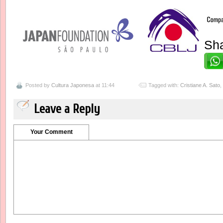
Sha
Posted by
Cultura Japonesa
at 11:44
Tagged with:
Cristiane A. Sato
,
Leave a Reply
Your Comment