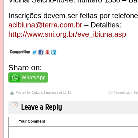
Inscrições devem ser feitas por telefon
acibiuna@terra.com.br
– Detalhes:
http://www.sni.org.br/eve_ibiuna.asp
Share on:
WhatsApp
Posted by
Cultura Japonesa
at 17:16
Tagged with:
Se
Leave a Reply
Your Comment