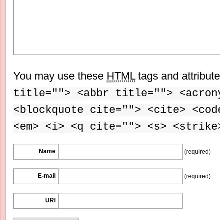
You may use these
HTML
tags and attribut
title=""> <abbr title=""> <acron
<blockquote cite=""> <cite> <cod
<em> <i> <q cite=""> <s> <strike
Name
(required)
E-mail
(required)
URI