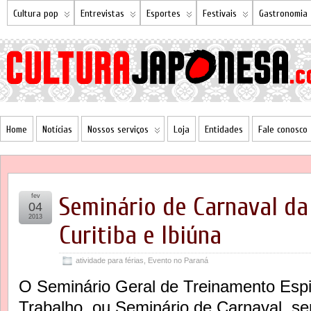
Cultura pop
Entrevistas
Esportes
Festivais
Gastronomia
Home
Notícias
Nossos serviços
Loja
Entidades
Fale conosco
fev
Seminário de Carnaval da
04
2013
Curitiba e Ibiúna
atividade para férias
,
Evento no Paraná
O Seminário Geral de Treinamento Espi
Trabalho, ou Seminário de Carnaval, ser