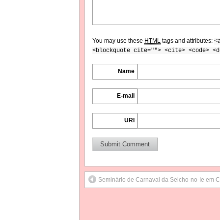
You may use these
HTML
tags and attributes:
<
<blockquote cite=""> <cite> <code> <d
Name
E-mail
URI
Seminário de Carnaval da Seicho-no-Ie em Cu