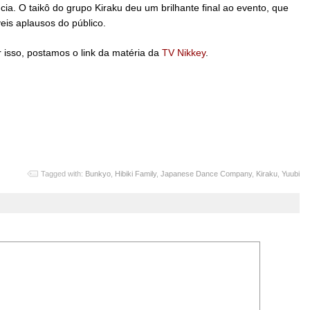
ia. O taikô do grupo Kiraku deu um brilhante final ao evento, que
eis aplausos do público.
r isso, postamos o link da matéria da
TV Nikkey
.
Tagged with:
Bunkyo
,
Hibiki Family
,
Japanese Dance Company
,
Kiraku
,
Yuubi