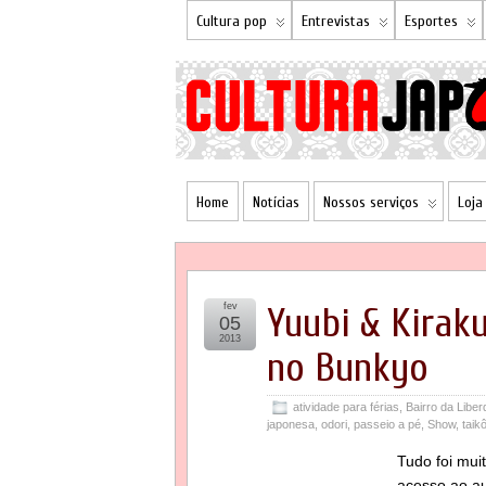
Cultura pop
Entrevistas
Esportes
Home
Notícias
Nossos serviços
Loja
fev
Yuubi & Kirak
05
2013
no Bunkyo
atividade para férias
,
Bairro da Libe
japonesa
,
odori
,
passeio a pé
,
Show
,
taik
Tudo foi mui
acesso ao aud