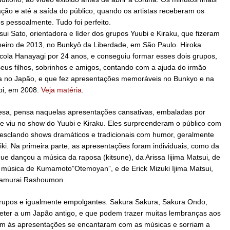
ção e até a saída do público, quando os artistas receberam os
 pessoalmente. Tudo foi perfeito.
sui Sato, orientadora e líder dos grupos Yuubi e Kiraku, que fizeram
neiro de 2013, no Bunkyô da Liberdade, em São Paulo. Hiroka
cola Hanayagi por 24 anos, e conseguiu formar esses dois grupos,
seus filhos, sobrinhos e amigos, contando com a ajuda do irmão
ua no Japão, e que fez apresentações memoráveis no Bunkyo e na
bi, em 2008.
Veja matéria
.
esa, pensa naquelas apresentações cansativas, embaladas por
e viu no show do Yuubi e Kiraku. Eles surpreenderam o público com
sclando shows dramáticos e tradicionais com humor, geralmente
ki. Na primeira parte, as apresentações foram individuais, como da
ue dançou a música da raposa (kitsune), da Arissa Iijima Matsui, de
l música de Kumamoto”Otemoyan”, e de Erick Mizuki Ijima Matsui,
 samurai Rashoumon.
rupos e igualmente empolgantes. Sakura Sakura, Sakura Ondo,
ter a um Japão antigo, e que podem trazer muitas lembranças aos
iam às apresentações se encantaram com as músicas e sorriam a