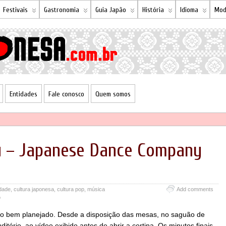
Festivais
Gastronomia
Guia Japão
História
Idioma
Mod
Entidades
Fale conosco
Quem somos
u – Japanese Dance Company
rdade
,
cultura japonesa
,
cultura pop
,
música
Add comments
ô
to bem planejado. Desde a disposição das mesas, no saguão de
itório, ao vídeo exibido antes de abrir a cortina. Os minutos finais