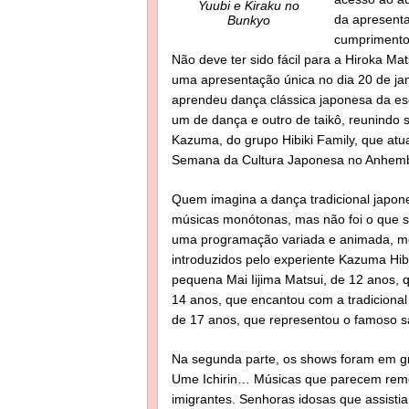
Yuubi e Kiraku no
da apresenta
Bunkyo
cumprimentos
Não deve ter sido fácil para a Hiroka Mat
uma apresentação única no dia 20 de ja
aprendeu dança clássica japonesa da es
um de dança e outro de taikô, reunindo 
Kazuma, do grupo Hibiki Family, que at
Semana da Cultura Japonesa no Anhem
Quem imagina a dança tradicional japon
músicas monótonas, mas não foi o que s
uma programação variada e animada, me
introduzidos pelo experiente Kazuma Hibi
pequena Mai Iijima Matsui, de 12 anos, q
14 anos, que encantou com a tradiciona
de 17 anos, que representou o famoso
Na segunda parte, os shows foram em g
Ume Ichirin… Músicas que parecem reme
imigrantes. Senhoras idosas que assist