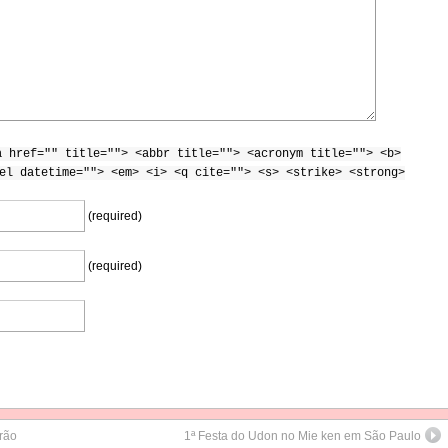
a href="" title=""> <abbr title=""> <acronym title=""> <b>
el datetime=""> <em> <i> <q cite=""> <s> <strike> <strong>
(required)
(required)
rrão
1ª Festa do Udon no Mie ken em São Paulo