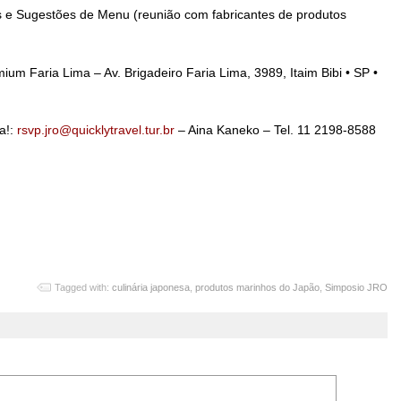
 e Sugestões de Menu (reunião com fabricantes de produtos
ium Faria Lima – Av. Brigadeiro Faria Lima, 3989, Itaim Bibi • SP •
ra!:
rsvp.jro@quicklytravel.tur.br
– Aina Kaneko – Tel. 11 2198-8588
Tagged with:
culinária japonesa
,
produtos marinhos do Japão
,
Simposio JRO