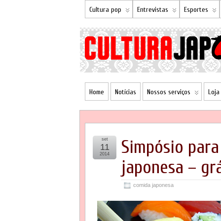
Cultura pop
Entrevistas
Esportes
Home
Notícias
Nossos serviços
Loja
set
Simpósio para
11
2014
japonesa – gr
comida japonesa