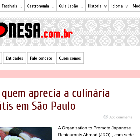
Festivais
Gastronomia
Guia Japão
História
Idioma
Mod
Entidades
Fale conosco
Quem somos
 quem aprecia a culinária
átis em São Paulo
Add comments
A Organization to Promote Japanese
Restaurants Abroad (JRO) , com sede