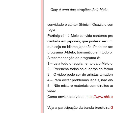
Glay é uma das atrações do J-Melo
convidado o cantor Shinichi Osawa e con
Style.
Participe!
– J-Melo convida cantores pr
cantada em japonês, que poderá ser uma
que seja no idioma japonês. Pode ter a
programa J-Melo, transmitido em todo o
A recomendação do programa é:
1 – Leia todo o regulamento da J-Melo qu
2 – Preencha todos os quadros do formul
3 – O video pode ser de artistas amadore
4 – Para evitar problemas legais, não e
5 – Não misture materiais com direitos a
vídeo.
Como enviar seu vídeo:
http://www.nhk.o
Veja a participação da banda brasileira
G