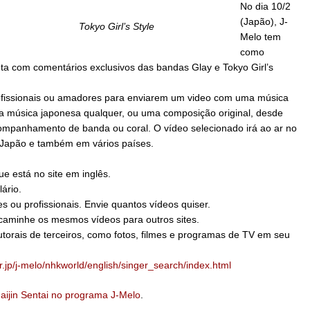
No dia 10/2
(Japão), J-
Tokyo Girl’s Style
Melo tem
como
ta com comentários exclusivos das bandas Glay e Tokyo Girl’s
ofissionais ou amadores para enviarem um video com uma música
 música japonesa qualquer, ou uma composição original, desde
companhamento de banda ou coral. O vídeo selecionado irá ao ar no
 Japão e também em vários países.
e está no site em inglês.
ário.
s ou profissionais. Envie quantos vídeos quiser.
ncaminhe os mesmos vídeos para outros sites.
utorais de terceiros, como fotos, filmes e programas de TV em seu
r.jp/j-melo/nhkworld/english/singer_search/index.html
aijin Sentai no programa J-Melo
.