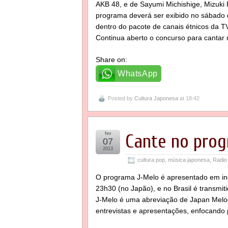
AKB 48, e de Sayumi Michishige, Mizuk
programa deverá ser exibido no sábado d
dentro do pacote de canais étnicos da TV
Continua aberto o concurso para cantar
Share on:
WhatsApp
Posted by
Cultura Japonesa
at 18:42
fev
Cante no pro
07
2013
cultura pop
,
música japonesa
,
Radio
O programa J-Melo é apresentado em ing
23h30 (no Japão), e no Brasil é transmit
J-Melo é uma abreviação de Japan Melod
entrevistas e apresentações, enfocando 