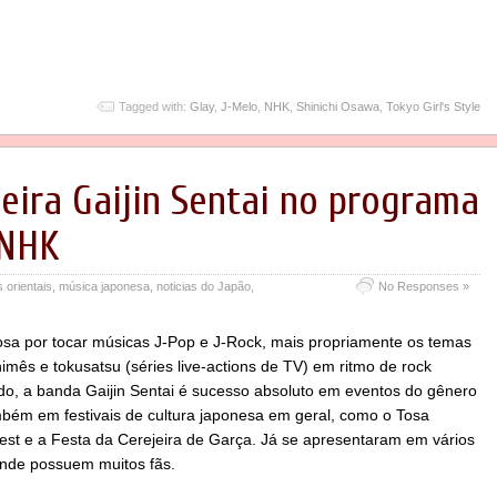
Tagged with:
Glay
,
J-Melo
,
NHK
,
Shinichi Osawa
,
Tokyo Girl's Style
eira Gaijin Sentai no programa
 NHK
s orientais
,
música japonesa
,
noticias do Japão
,
No Responses »
sa por tocar músicas J-Pop e J-Rock, mais propriamente os temas
imês e tokusatsu (séries live-actions de TV) em ritmo de rock
o, a banda Gaijin Sentai é sucesso absoluto em eventos do gênero
bém em festivais de cultura japonesa em geral, como o Tosa
est e a Festa da Cerejeira de Garça. Já se apresentaram em vários
onde possuem muitos fãs.