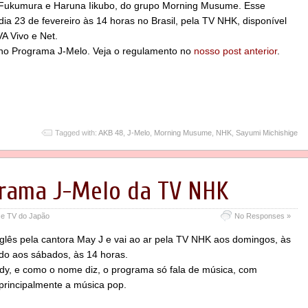
i Fukumura e Haruna Iikubo, do grupo Morning Musume. Esse
ia 23 de fevereiro às 14 horas no Brasil, pela TV NHK, disponível
A Vivo e Net.
 no Programa J-Melo. Veja o regulamento no
nosso post anterior
.
Tagged with:
AKB 48
,
J-Melo
,
Morning Musume
,
NHK
,
Sayumi Michishige
grama J-Melo da TV NHK
 e TV do Japão
No Responses »
lês pela cantora May J e vai ao ar pela TV NHK aos domingos, às
ido aos sábados, às 14 horas.
y, e como o nome diz, o programa só fala de música, com
principalmente a música pop.