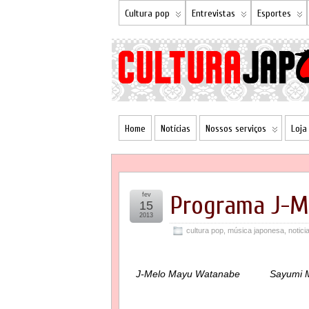
Cultura pop
Entrevistas
Esportes
Home
Notícias
Nossos serviços
Loja
fev
Programa J-M
15
2013
cultura pop
,
música japonesa
,
notici
J-Melo Mayu Watanabe
Sayumi M