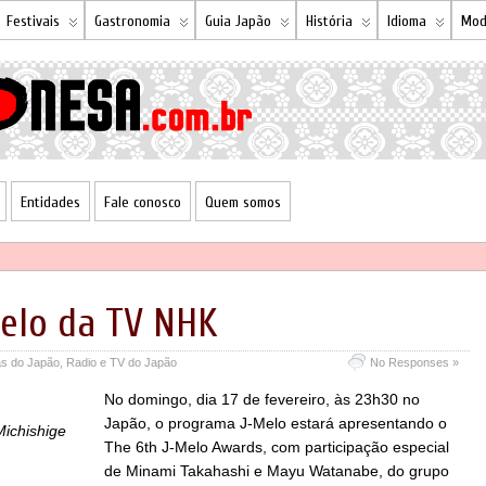
Festivais
Gastronomia
Guia Japão
História
Idioma
Mod
Entidades
Fale conosco
Quem somos
elo da TV NHK
as do Japão
,
Radio e TV do Japão
No Responses »
No domingo, dia 17 de fevereiro, às 23h30 no
Japão, o programa J-Melo estará apresentando o
ichishige
The 6th J-Melo Awards, com participação especial
de Minami Takahashi e Mayu Watanabe, do grupo