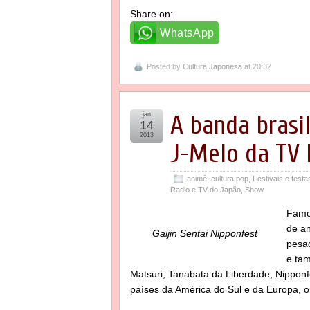
Share on:
WhatsApp
Posted by
Cultura Japonesa
at 20:32
jan
A banda brasil
14
2013
J-Melo da TV
animê
,
cultura pop
,
Festivais e festa
Radio e TV do Japão
,
Show
Famo
de an
Gaijin Sentai Nipponfest
pesad
e tam
Matsuri, Tanabata da Liberdade, Nipponf
países da América do Sul e da Europa, 