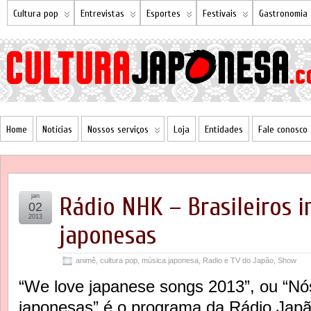
Cultura pop
Entrevistas
Esportes
Festivais
Gastronomia
Home
Notícias
Nossos serviços
Loja
Entidades
Fale conosco
jan
Rádio NHK – Brasileiros 
02
2013
japonesas
animê
,
cultura pop
,
música japonesa
,
Radio e TV do Japão
,
Show
“We love japanese songs 2013”, ou “
japonesas” é o programa da Rádio Japã