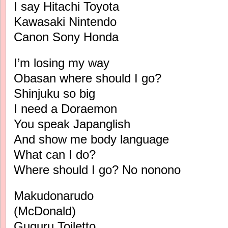
I say Hitachi Toyota
Kawasaki Nintendo
Canon Sony Honda
I’m losing my way
Obasan where should I go?
Shinjuku so big
I need a Doraemon
You speak Japanglish
And show me body language
What can I do?
Where should I go? No nonono
Makudonarudo
(McDonald)
Guguru Toiletto