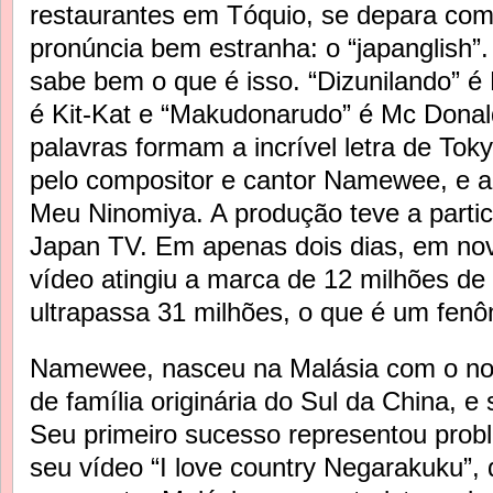
restaurantes em Tóquio, se depara com
pronúncia bem estranha: o “japanglish”
sabe bem o que é isso. “Dizunilando” é 
é Kit-Kat e “Makudonarudo” é Mc Donal
palavras formam a incrível letra de To
pelo compositor e cantor Namewee, e a 
Meu Ninomiya. A produção teve a parti
Japan TV. Em apenas dois dias, em no
vídeo atingiu a marca de 12 milhões de 
ultrapassa 31 milhões, o que é um fen
Namewee, nasceu na Malásia com o n
de família originária do Sul da China, 
Seu primeiro sucesso representou probl
seu vídeo “I love country Negarakuku”,