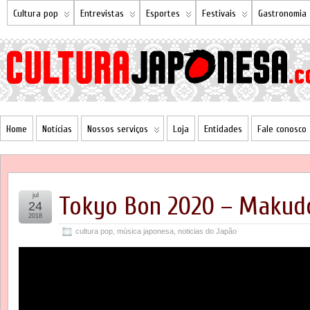
Cultura pop
Entrevistas
Esportes
Festivais
Gastronomia
Home
Notícias
Nossos serviços
Loja
Entidades
Fale conosco
jul
Tokyo Bon 2020 – Makud
24
2018
cultura pop
,
música japonesa
,
noticias do Japão