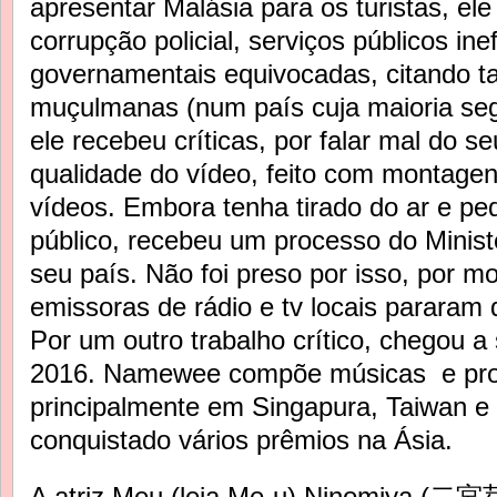
apresentar Malásia para os turistas, e
corrupção policial, serviços públicos inef
governamentais equivocadas, citando t
muçulmanas (num país cuja maioria seg
ele recebeu críticas, por falar mal do se
qualidade do vídeo, feito com montagen
vídeos. Embora tenha tirado do ar e p
público, recebeu um processo do Minist
seu país. Não foi preso por isso, por m
emissoras de rádio e tv locais pararam d
Por um outro trabalho crítico, chegou a
2016. Namewee compõe músicas e prod
principalmente em Singapura, Taiwan e 
conquistado vários prêmios na Ásia.
A atriz Meu (leia Me-u) Ninomiya (
二宮芽生