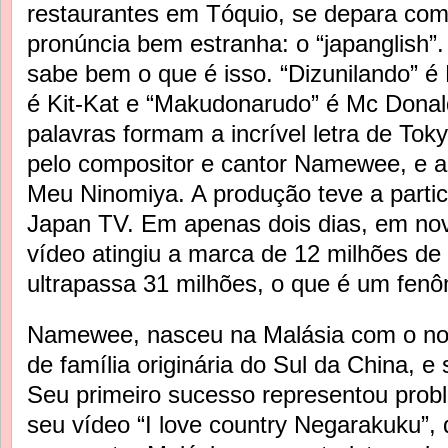
restaurantes em Tóquio, se depara com
pronúncia bem estranha: o “japanglish”
sabe bem o que é isso. “Dizunilando” é 
é Kit-Kat e “Makudonarudo” é Mc Donal
palavras formam a incrível letra de To
pelo compositor e cantor Namewee, e a 
Meu Ninomiya. A produção teve a parti
Japan TV. Em apenas dois dias, em no
vídeo atingiu a marca de 12 milhões de 
ultrapassa 31 milhões, o que é um fen
Namewee, nasceu na Malásia com o n
de família originária do Sul da China, 
Seu primeiro sucesso representou probl
seu vídeo “I love country Negarakuku”,