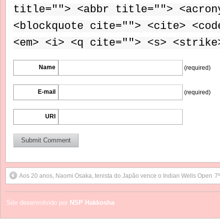
title=""> <abbr title=""> <acron
<blockquote cite=""> <cite> <cod
<em> <i> <q cite=""> <s> <strike
Name
(required)
E-mail
(required)
URI
Aos 20 anos, Naomi Osaka, tenista do Japão vence o Indian Wells Open
7
Site desenvolvido por
NSP Hakkosha