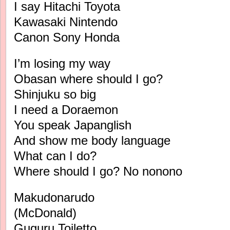
I say Hitachi Toyota
Kawasaki Nintendo
Canon Sony Honda
I’m losing my way
Obasan where should I go?
Shinjuku so big
I need a Doraemon
You speak Japanglish
And show me body language
What can I do?
Where should I go? No nonono
Makudonarudo
(McDonald)
Guguru Toiletto