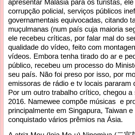
apresentar Malásia para os turistas, e
corrupção policial, serviços públicos inef
governamentais equivocadas, citando t
muçulmanas (num país cuja maioria seg
ele recebeu críticas, por falar mal do se
qualidade do vídeo, feito com montagen
vídeos. Embora tenha tirado do ar e p
público, recebeu um processo do Minist
seu país. Não foi preso por isso, por m
emissoras de rádio e tv locais pararam d
Por um outro trabalho crítico, chegou a
2016. Namewee compõe músicas e prod
principalmente em Singapura, Taiwan e 
conquistado vários prêmios na Ásia.
A atriz Meu (leia Me-u) Ninomiya (
二宮芽生