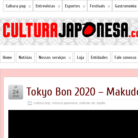
Cultura pop
Entrevistas
Esportes
Festivais
Gastronomia
Home
Notícias
Nossos serviços
Loja
Entidades
Fale conosco
jul
Tokyo Bon 2020 – Makud
24
2018
cultura pop
,
música japonesa
,
noticias do Japão