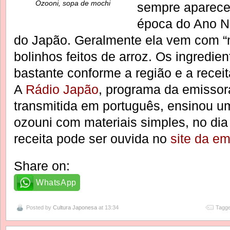
Ozooni, sopa de mochi
sempre aparece
época do Ano N
do Japão. Geralmente ela vem com “mo
bolinhos feitos de arroz. Os ingredie
bastante conforme a região e a receit
A
Rádio Japão
, programa da emissor
transmitida em português, ensinou um
ozouni com materiais simples, no di
receita pode ser ouvida no
site da em
Share on:
WhatsApp
Posted by
Cultura Japonesa
at 13:34
Tagge