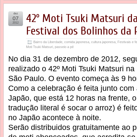
dez
42º Moti Tsuki Matsuri d
07
2012
Festival dos Bolinhos da
Bairro da Liberdade
,
comida japonesa
,
cultura japonesa
,
Festivais e f
Moti Tsuki Matsuri
,
passeio a pé
No dia 31 de dezembro de 2012, segu
realizado o 42º Moti Tsuki Matsuri n
São Paulo. O evento começa às 9 hor
Como a celebração é feita junto co
Japão, que está 12 horas na frente, o
tradução literal é socar o arroz) é fe
no Japão acontece à noite.
Serão distribuidos gratuitamente ao 