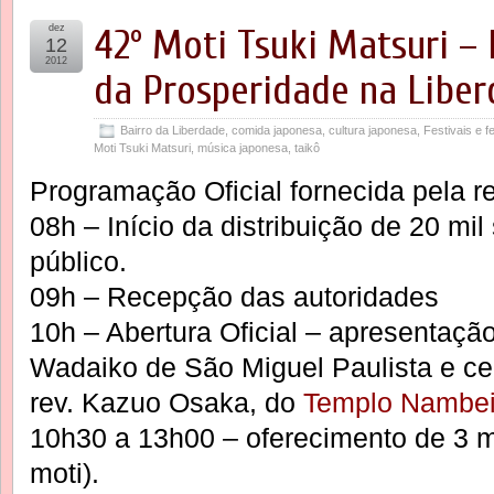
dez
42º Moti Tsuki Matsuri – 
12
2012
da Prosperidade na Libe
Bairro da Liberdade
,
comida japonesa
,
cultura japonesa
,
Festivais e f
Moti Tsuki Matsuri
,
música japonesa
,
taikô
Programação Oficial fornecida pela r
08h – Início da distribuição de 20 mi
público.
09h – Recepção das autoridades
10h – Abertura Oficial – apresentação
Wadaiko de São Miguel Paulista e ce
rev. Kazuo Osaka, do
Templo Nambei
10h30 a 13h00 – oferecimento de 3 m
moti).