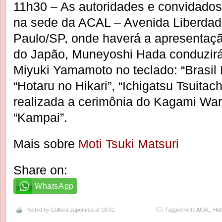
11h30 – As autoridades e convidado
na sede da ACAL – Avenida Liberdad
Paulo/SP, onde haverá a apresentaçã
do Japão, Muneyoshi Hada conduzirá 
Miyuki Yamamoto no teclado: “Brasil 
“Hotaru no Hikari”, “Ichigatsu Tsuitac
realizada a cerimônia do Kagami Wari 
“Kampai”.
Mais sobre
Moti Tsuki Matsuri
Share on:
WhatsApp
Posted by
Cultura Japonesa
at 18:01
Tagged with:
ACAL
,
Hot