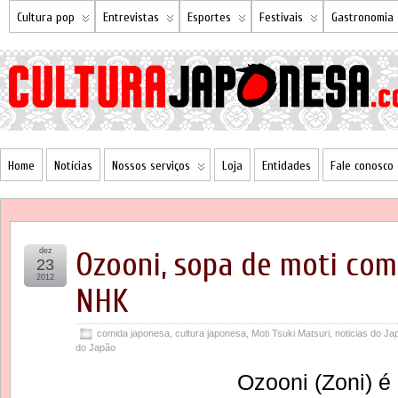
Cultura pop
Entrevistas
Esportes
Festivais
Gastronomia
Home
Notícias
Nossos serviços
Loja
Entidades
Fale conosco
dez
Ozooni, sopa de moti com
23
2012
NHK
comida japonesa
,
cultura japonesa
,
Moti Tsuki Matsuri
,
noticias do Ja
do Japão
Ozooni (Zoni) 