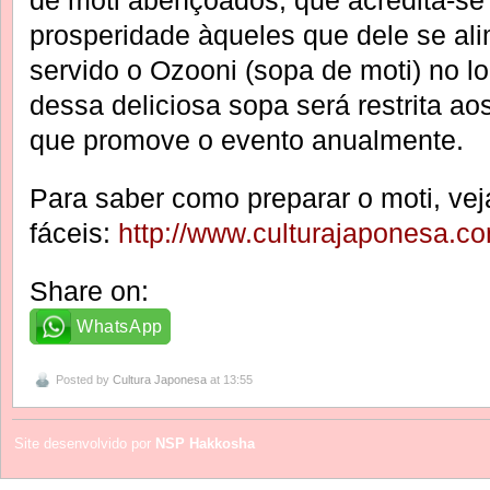
de moti abençoados, que acredita-se 
prosperidade àqueles que dele se a
servido o Ozooni (sopa de moti) no l
dessa deliciosa sopa será restrita a
que promove o evento anualmente.
Para saber como preparar o moti, vej
fáceis:
http://www.culturajaponesa.co
Share on:
WhatsApp
Posted by
Cultura Japonesa
at 13:55
Site desenvolvido por
NSP Hakkosha